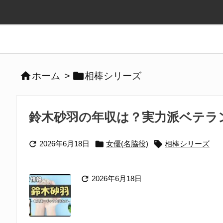


ホーム
>
相棒シリーズ
鈴木砂羽の年収は？実力派ベテラン



2026年6月18日
女優(名脇役)
相棒シリーズ

2026年6月18日