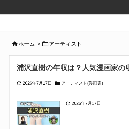


ホーム
>
アーティスト
浦沢直樹の年収は？人気漫画家の収


2026年7月17日
アーティスト(漫画家)

2026年7月17日