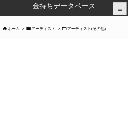
金持ちデータベース


メニュ



ホーム
>
アーティスト
>
アーティスト(その他)

サイド

前へ

次へ

検索