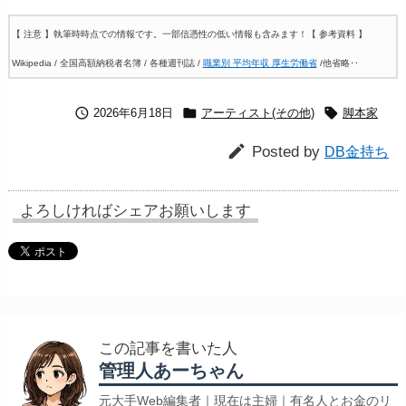
【 注意 】執筆時時点での情報です。一部信憑性の低い情報も含みます！
【 参考資料 】
Wikipedia / 全国高額納税者名簿 / 各種週刊誌 /
職業別 平均年収 厚生労働省
/他省略‥



2026年6月18日
アーティスト(その他)
脚本家

Posted by
DB金持ち
よろしければシェアお願いします
この記事を書いた人
管理人あーちゃん
元大手Web編集者｜現在は主婦｜有名人とお金のリ