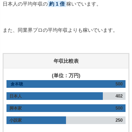
日本人の平均年収の
約 1 倍
稼いでいます。
また、同業界プロの平均年収よりも稼いでいます。
年収比較表
(単位：万円)
500
倉本聰
402
日本人
500
脚本家
250
小説家