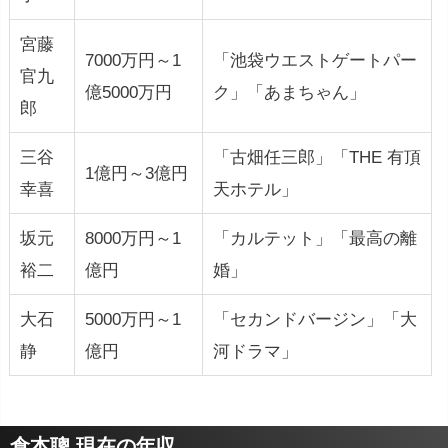
宮藤
7000万円～1
「池袋ウエストゲートパー
官九
億5000万円
ク」「あまちゃん」
郎
三谷
「古畑任三郎」「THE 有頂
1億円～3億円
幸喜
天ホテル」
坂元
8000万円～1
「カルテット」「最高の離
裕二
億円
婚」
大石
5000万円～1
「セカンドバージン」「大
静
億円
河ドラマ」
倉本聰 現在の年収