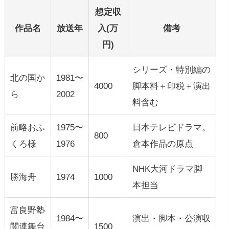
想定収
作品名
放送年
入(万
備考
円)
シリーズ・特別編の
北の国か
1981〜
4000
脚本料＋印税＋演出
ら
2002
料含む
前略おふ
1975〜
日本テレビドラマ。
800
くろ様
1976
倉本作品の原点
NHK大河ドラマ脚
勝海舟
1974
1000
本担当
富良野塾
1984〜
演出・脚本・公演収
関連舞台
1500