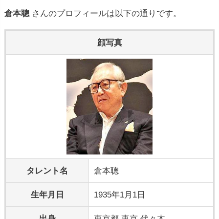
倉本聰
さんのプロフィールは以下の通りです。
顔写真
タレント名
倉本聰
生年月日
1935年1月1日
出身
東京都 東京 代々木