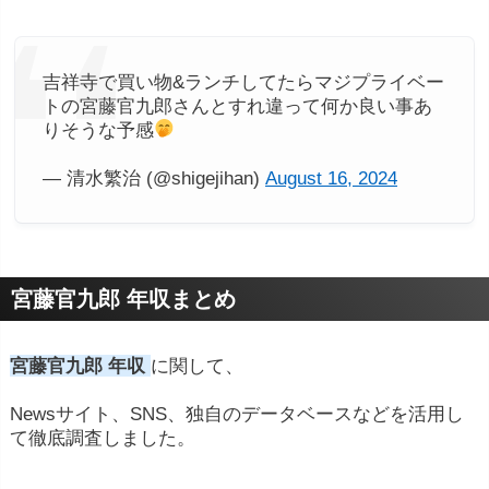
吉祥寺で買い物&ランチしてたらマジプライベー
トの宮藤官九郎さんとすれ違って何か良い事あ
りそうな予感
— 清水繁治 (@shigejihan)
August 16, 2024
宮藤官九郎 年収まとめ
宮藤官九郎 年収
に関して、
Newsサイト、SNS、独自のデータベースなどを活用し
て徹底調査しました。