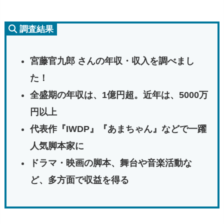
調査結果
宮藤官九郎 さんの年収・収入を調べまし
た！
全盛期の年収は、1億円超。近年は、5000万
円以上
代表作『IWDP』『あまちゃん』などで一躍
人気脚本家に
ドラマ・映画の脚本、舞台や音楽活動な
ど、多方面で収益を得る