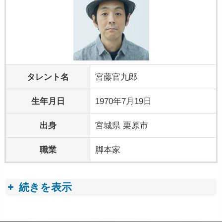
タレント名
宮藤官九郎
生年月日
1970年7月19日
出身
宮城県 栗原市
職業
脚本家
続きを表示
プロフィールトピック