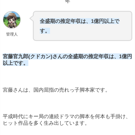
年
全盛期の推定年収は、1億円以上で
す。
管理人
宮藤官九郎(クドカン)さんの全盛期の推定年収は、1億円
以上です。
宮藤さんは、国内屈指の売れっ子脚本家です。
平成時代にキー局の連続ドラマの脚本を何本も手掛け、
ヒット作品を多く生み出しています。