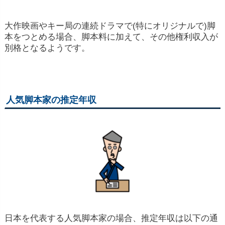
大作映画やキー局の連続ドラマで(特にオリジナルで)脚
本をつとめる場合、脚本料に加えて、その他権利収入が
別格となるようです。
人気脚本家の推定年収
日本を代表する人気脚本家の場合、推定年収は以下の通