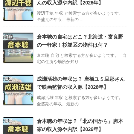
んの収入源や内訳【2026年】
渡辺千穂 年収 と検索する方が多いようです。
全盛期の年収、最新の ...
倉本聰の自宅はどこ？北海道・富良野
の一軒家！杉並区の物件は何？
倉本聰 自宅 と検索する方が多いようです。 自
宅の住所や場所か知り ...
成瀬活雄の年収は？ 唐橋ユミ旦那さん
で映画監督の収入源【2026年】
成瀬活雄 年収 と検索する方が多いようです。
全盛期の年収、最新の ...
倉本聰の年収は？『北の国から』脚本
家の収入源や内訳【2026年】