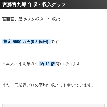
宮藤官九郎 年収・収入グラフ
宮藤官九郎
さんの収入・年収は、
推定 5000 万円(0.5 億円)
です。
日本人の平均年収の
約 12 倍
稼いでいます。
また、同業界プロの平均年収よりも稼いでいます。