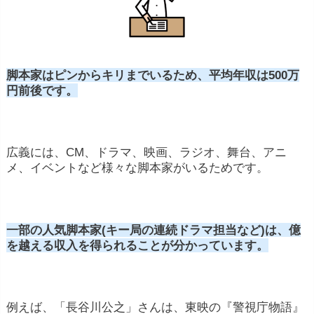
脚本家はピンからキリまでいるため、平均年収は500万
円前後です。
広義には、CM、ドラマ、映画、ラジオ、舞台、アニ
メ、イベントなど様々な脚本家がいるためです。
一部の人気脚本家(キー局の連続ドラマ担当など)は、億
を越える収入を得られることが分かっています。
例えば、「長谷川公之」さんは、東映の『警視庁物語』