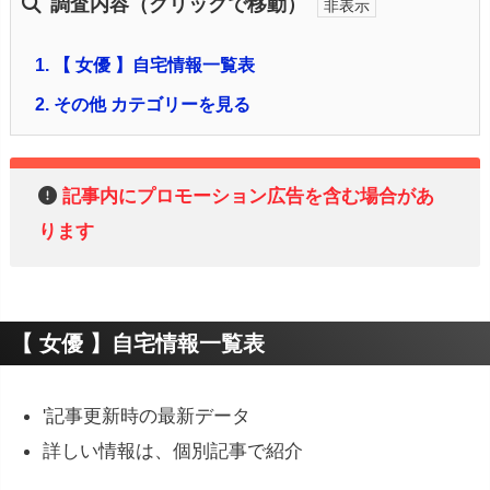
調査内容（クリックで移動）
1.
【 女優 】自宅情報一覧表
2.
その他 カテゴリーを見る
記事内にプロモーション広告を含む場合があ
ります
【 女優 】自宅情報一覧表
'記事更新時の最新データ
詳しい情報は、個別記事で紹介