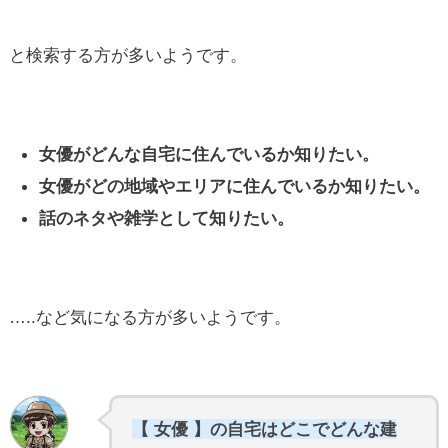
と検索する方が多いようです。
女優がどんな自宅に住んでいるか知りたい。
女優がどの地域やエリアに住んでいるか知りたい。
話のネタや雑学として知りたい。
…..など気になる方が多いようです。
【 女優 】の自宅はどこでどんな建