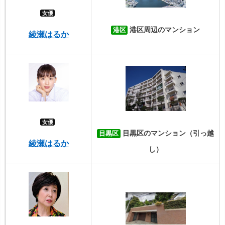
女優
港区周辺のマンション
港区
綾瀬はるか
女優
目黒区のマンション（引っ越
目黒区
綾瀬はるか
し）