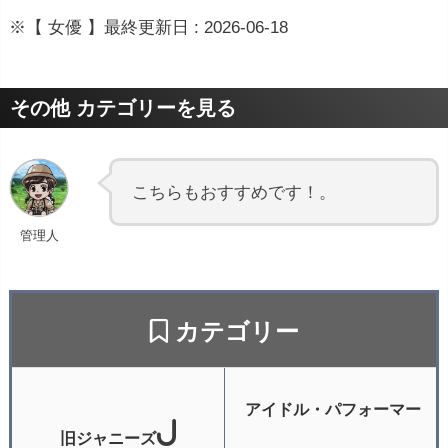
※【 女優 】最終更新日 : 2026-06-18
その他 カテゴリーを見る
こちらもおすすめです！。
管理人
カテゴリー
アイドル・パフォーマー
旧ジャニーズ