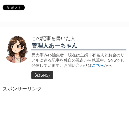
この記事を書いた人
管理人あーちゃん
元大手Web編集者｜現在は主婦｜有名人とお金のリ
アルに迫る記事を独自の視点から執筆中。SNSでも
発信しています。お問い合わせは
こちら
から
(SNS)
スポンサーリンク