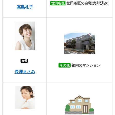
世田谷区の自宅(売却済み)
世田谷区
高島礼子
女優
都内のマンション
その他
長澤まさみ