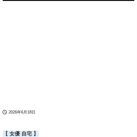

2026年6月18日
【 女優 自宅 】