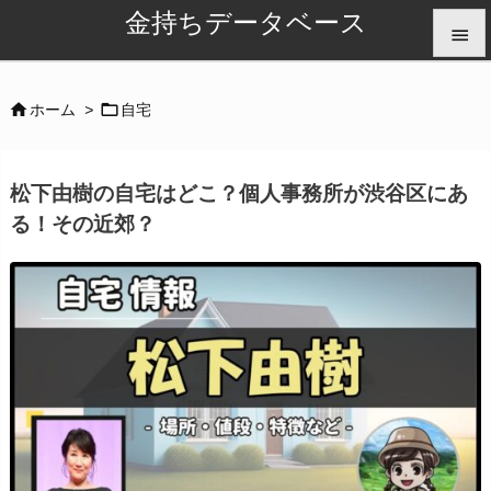
金持ちデータベース


メニュ


ホーム
>
自宅

サイド
松下由樹の自宅はどこ？個人事務所が渋谷区にあ

る！その近郊？
前へ

次へ

検索