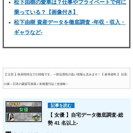
松下由樹の愛車は？仕事やプライベートで何に
乗っている？【画像付き】
松下由樹 資産データを徹底調査 -年収・収入・
ギャラなど-
【 注意 】執筆時時点での情報です。一部信憑性の低い情報も含みます！
【 参考資料 】 社長
の家～日本の豪邸写真集 / 各種週刊誌 / 他省略‥
【 女優 】自宅データ徹底調査-総
勢 41 名以上-