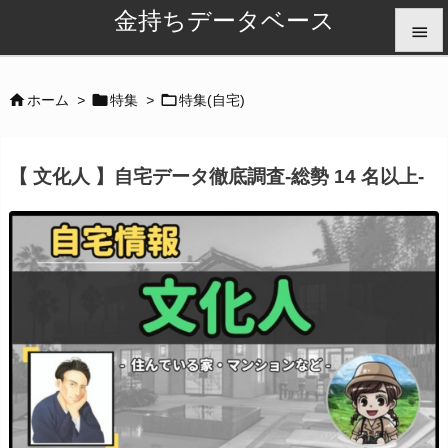
金持ちデータベース


メニュ



ホーム
>
特集
>
特集(自宅)

サイド
【 文化人 】自宅データ徹底調査-総勢 14 名以上-

前へ

次へ

検索