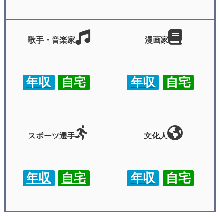
歌手・音楽家
漫画家
年収
自宅
年収
自宅
スポーツ選手
文化人
年収
自宅
年収
自宅