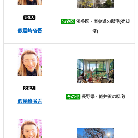
文化人
渋谷区・表参道の邸宅(売却
渋谷区
假屋崎省吾
済)
文化人
長野県・軽井沢の邸宅
その他
假屋崎省吾