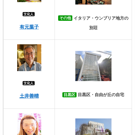
文化人
イタリア・ウンブリア地方の
その他
有元葉子
別荘
文化人
目黒区・自由が丘の自宅
目黒区
土井善晴