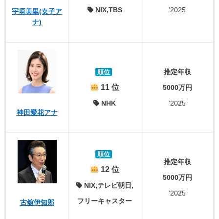
NIX,TBS
’2025
宇垣美里(女子ア
ナ)
推定年収
順位
11 位
5000万円
NHK
’2025
神田愛花アナ
順位
推定年収
12 位
5000万円
NIX,テレビ朝日,
’2025
フリーキャスター
古舘伊知郎