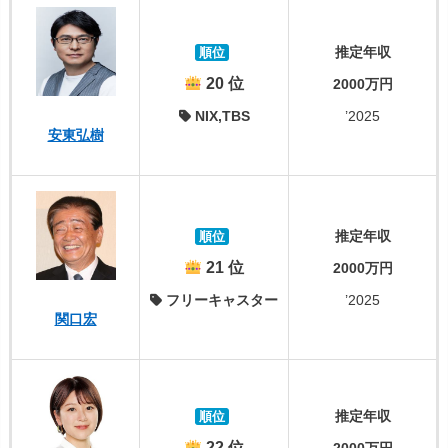
推定年収
順位
20 位
2000万円
NIX,TBS
’2025
安東弘樹
推定年収
順位
21 位
2000万円
フリーキャスター
’2025
関口宏
推定年収
順位
22 位