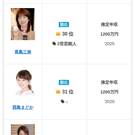
推定年収
順位
30 位
1200万円
2世芸能人
’2025
長島三奈
推定年収
順位
31 位
1200万円
–
’2020
西島まどか