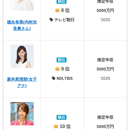
推定年収
順位
8 位
5000万円
テレビ朝日
’2025
徳永有美(内村光
良奥さん)
推定年収
順位
9 位
5000万円
NIX,TBS
’2025
新井恵理那(女子
アナ)
推定年収
順位
10 位
5000万円