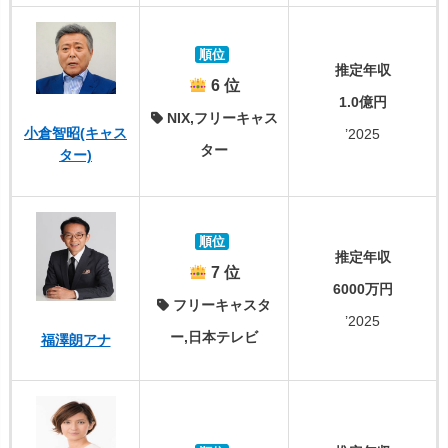
順位
推定年収
6 位
1.0億円
NIX,フリーキャス
小倉智昭(キャス
’2025
ター
ター)
順位
推定年収
7 位
6000万円
フリーキャスタ
’2025
ー,日本テレビ
福澤朗アナ