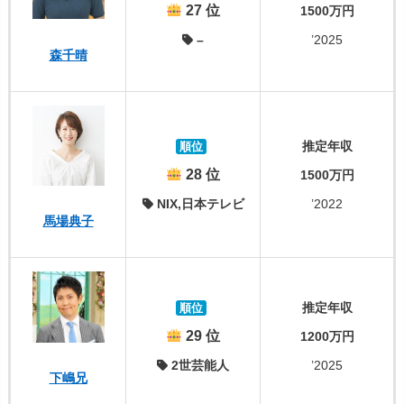
27 位
1500万円
–
’2025
森千晴
推定年収
順位
28 位
1500万円
NIX,日本テレビ
’2022
馬場典子
推定年収
順位
29 位
1200万円
2世芸能人
’2025
下嶋兄