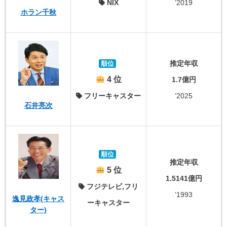
NIX
’2019
ホラン千秋
推定年収
順位
4 位
1.7億円
フリーキャスター
’2025
石井亮次
順位
推定年収
5 位
1.5141億円
フジテレビ,フリ
’1993
逸見政孝(キャス
ーキャスター
ター)