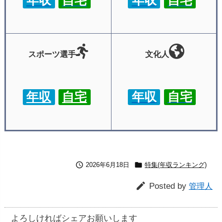
年収
自宅
年収
自宅
スポーツ選手
文化人
年収
自宅
年収
自宅


2026年6月18日
特集(年収ランキング)

Posted by
管理人
よろしければシェアお願いします