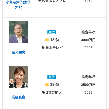
めざましテレビ
’2025
小島奈津子(女子
アナ)
推定年収
順位
18 位
3000万円
日本テレビ
’2025
徳光和夫
推定年収
順位
19 位
2500万円
2世芸能人
’2026
高橋真麻