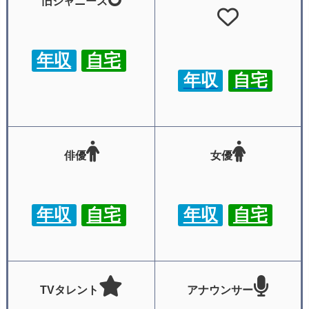
旧ジャニーズ
年収
自宅
年収
自宅
俳優
女優
年収
自宅
年収
自宅
TVタレント
アナウンサー