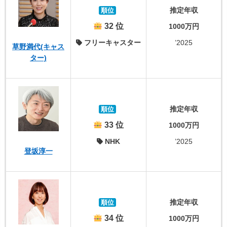
推定年収
順位
32 位
1000万円
フリーキャスター
’2025
草野満代(キャス
ター)
推定年収
順位
33 位
1000万円
NHK
’2025
登坂淳一
推定年収
順位
34 位
1000万円