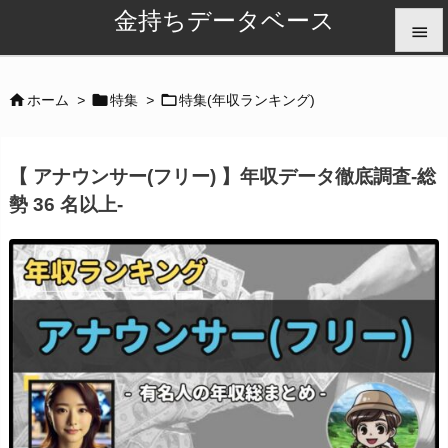
金持ちデータベース


メニュ



ホーム
>
特集
>
特集(年収ランキング)

サイド
【 アナウンサー(フリー) 】年収データ徹底調査-総

勢 36 名以上-
前へ

次へ

検索