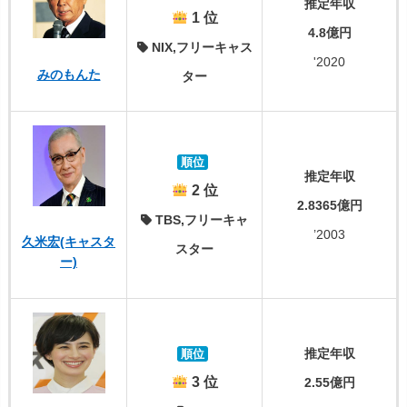
推定年収
1 位
4.8億円
NIX,フリーキャス
'2020
みのもんた
ター
順位
推定年収
2 位
2.8365億円
TBS,フリーキャ
’2003
久米宏(キャスタ
スター
ー)
推定年収
順位
3 位
2.55億円