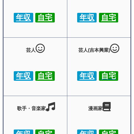
年収
自宅
年収
自宅
芸人
芸人(吉本興業)
年収
自宅
年収
自宅
歌手・音楽家
漫画家