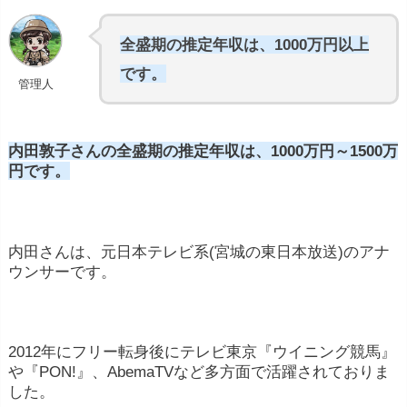
全盛期の推定年収は、1000万円以上
です。
管理人
内田敦子さんの全盛期の推定年収は、1000万円～1500万
円です。
内田
さん
は、
元
日本
テレビ
系(宮城の東日本放送)
の
アナ
ウンサー
です。
2012年にフリー
転身
後に
テレビ
東京『
ウイニング
競馬』
や『
PON!』、
AbemaTV
など
多方面
で
活躍
さ
れ
て
おり
ま
した。