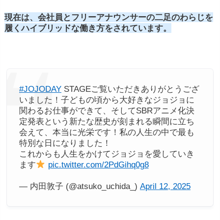
現在
は、
会
社員
と
フリー
アナウンサー
の
二
足
の
わらじ
を
履く
ハイブリッド
な
働き
方
を
さ
れ
てい
ます。
#JOJODAY
STAGEご覧いただきありがとうござ
いました！子どもの頃から大好きなジョジョに
関わるお仕事ができて、そしてSBRアニメ化決
定発表という新たな歴史が刻まれる瞬間に立ち
会えて、本当に光栄です！私の人生の中で最も
特別な日になりました！
これからも人生をかけてジョジョを愛していき
ます
pic.twitter.com/2PdGihq0g8
— 内田敦子 (@atsuko_uchida_)
April 12, 2025