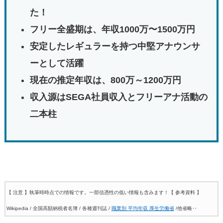
た！
フリー
全盛期
は、
年収
1000
万〜
1500
万
円
安定したレギュラーを持つ中堅アナウンサ
ーとして活躍
現在
の推定
年収
は、
800
万～
1200
万
円
収入
源
は
SEGA
社員
収入
と
フリー
アナ
活動
の
二
本
柱
【 注意 】執筆時時点での情報です。一部信憑性の低い情報も含みます！
【 参考資料 】
Wikipedia / 全国高額納税者名簿 / 各種週刊誌 /
職業別 平均年収 厚生労働省
/他省略‥