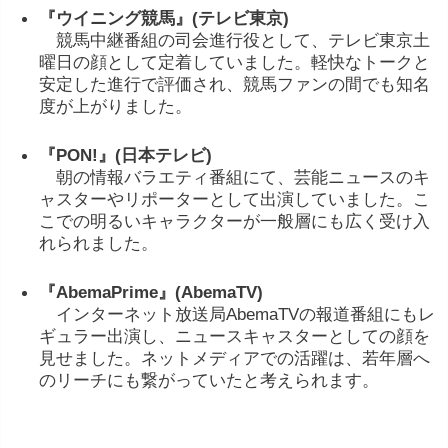
『
ウイニング
競馬』(
テレビ
東京)
競馬
中継
番組
の
司会
進行
役
として、
テレビ
東京
土
曜日
の
顔
として
定着
し
てい
ま
した。
軽快
な
トーク
と
安定
した
進行
で
評価
さ
れ、
競馬
ファン
の
間
でも
知名
度
が
上がり
ま
した。
『
PON!』(
日本
テレビ)
朝
の
情報
バラエティ
番組
に
て、
芸能
ニュース
の
キ
ャスター
や
リポーター
として
出演
し
てい
ま
した。
こ
こ
で
の
明るい
キャラクター
が
一般
層
に
も
広
く
受け入
れ
ら
れ
ま
した。
『
AbemaPrime』(
AbemaTV)
インターネット
放送
局
AbemaTV
の
報道
番組
に
も
レ
ギュラー
出演
し、
ニュースキャスター
として
の
顔
を
見
せ
ま
した。
ネット
メディア
で
の
活躍
は、
若年
層
へ
の
リーチ
に
も
繋
が
って
い
た
と
考え
ら
れ
ます。