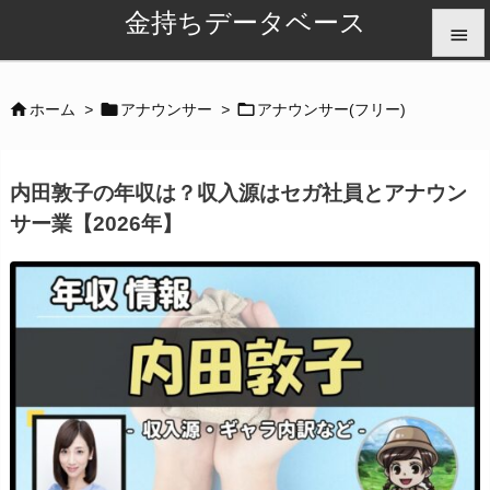
金持ちデータベース


メニュ



ホーム
>
アナウンサー
>
アナウンサー(フリー)

サイド
内田敦子の年収は？収入源はセガ社員とアナウン

サー業【2026年】
前へ

次へ

検索