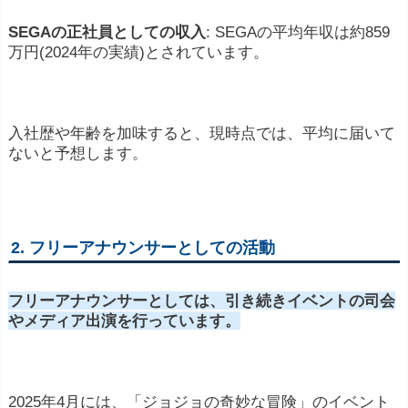
SEGA
の
正社員
として
の
収入
:
SEGA
の
平均
年収
は
約
859
万
円(2024年の実績)
と
さ
れ
てい
ます。
入社歴や年齢を加味すると、
現時点では、平均に届いて
ないと予想します。
2.
フリー
アナウンサー
として
の
活動
フリー
アナウンサー
として
は、
引き続き
イベント
の
司会
や
メディア
出演
を
行
って
い
ます。
2025
年
4
月
に
は、「
ジョ
ジョ
の
奇妙
な
冒険」
の
イベント