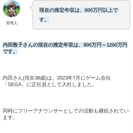
現在の推定年収は、800万円以上で
す。
管理人
内田敦子さんの現在の推定年収は、800万円～1200万円
です。
内田
さん(現在38歳)
は、
2023
年
7
月
に
ゲーム
会社
「
SEGA」
に
正社員
として
入社
しました。
同時に
フリー
アナウンサー
として
の
活動
も
継続
さ
れ
てい
ます。