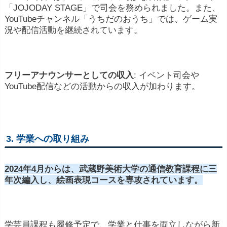
「
JOJODAY
STAGE」
で
司会
を
務め
ら
れ
ま
した。
また、
YouTube
チャンネル「
うち
だ
の
お
うち」
では、
ゲーム
実
況
や
配信
活動
を
継続
さ
れ
てい
ます。
フリー
アナウンサー
として
の
収入
:
イベント
司会
や
YouTube
配信
など
の
活動
から
の
収入
が
加
わり
ます。
3.
学業
へ
の
取り組み
2024
年
4
月
から
は、
武蔵野
美術
大学
の
通信
教育
課程
に
三
年
次
編入
し、
絵画
表現
コース
を
専攻
さ
れ
てい
ます。
学芸
員
課程
も
履修
予定
で、
学業
と
仕事
を
両立
し
ながら
新