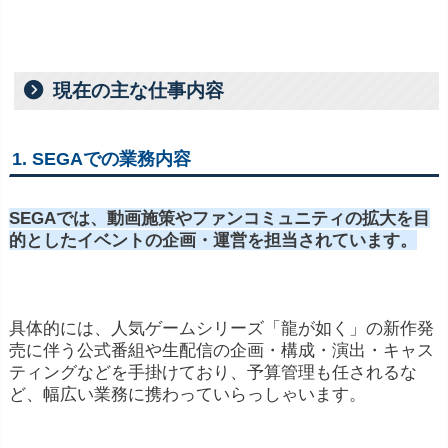
現在の主な仕事内容
1.
SEGA
で
の
業務
内容
SEGA
では、
動画
施策
や
ファン
コミュニティ
の
拡大
を
目
的
と
した
イベント
の
企画・
運営
を
担当
さ
れ
てい
ます。
具体
的
に
は、
人気
ゲーム
シリーズ「
龍
が
如く」
の
新作
発
売
に
伴う
公式
番組
や
生
配信
の
企画・
構成・
演出・
キャス
ティング
など
を
手
掛け
て
おり、
予算
管理
も
任
さ
れる
な
ど、
幅広い
業務
に
携
わ
って
いらっしゃい
ます。