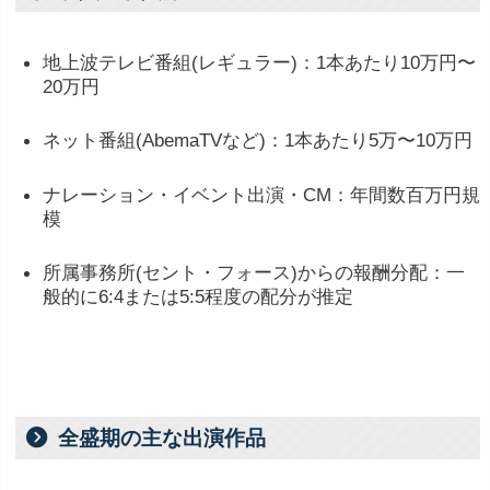
地上波
テレビ
番組(
レギュラー)：
1
本
あたり
10
万
円〜
20
万
円
ネット
番組(
AbemaTV
など)：
1
本
あたり
5
万〜
10
万
円
ナレーション・
イベント
出演・
CM：
年間
数
百万
円
規
模
所属
事務所(
セント・
フォース)
から
の
報酬
分配：
一
般
的
に
6:
4
または
5:
5
程度
の
配分が推定
全盛期の主な出演作品