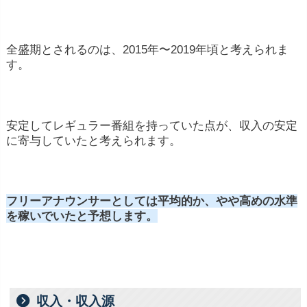
全盛期
と
さ
れる
の
は、
2015
年〜
2019
年頃
と
考え
ら
れ
ま
す。
安定
し
て
レギュラー
番組
を
持
って
い
た
点
が、
収入
の
安定
に
寄与
し
てい
た
と
考え
ら
れ
ます。
フリー
アナウンサー
として
は
平均
的
か、
やや
高め
の
水準
を稼いでいたと予想します。
収入・収入源