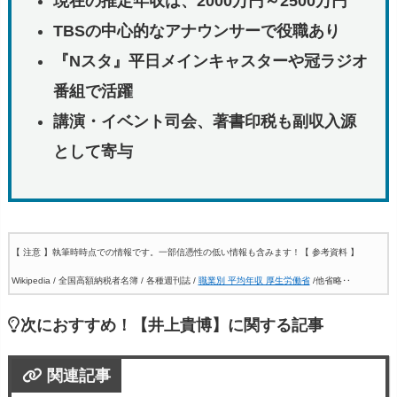
現在の推定年収は、2000万円～2500万円
TBSの中心的なアナウンサーで役職あり
『Nスタ』平日メインキャスターや冠ラジオ
番組で活躍
講演・イベント司会、著書印税も副収入源
として寄与
【 注意 】執筆時時点での情報です。一部信憑性の低い情報も含みます！
【 参考資料 】
Wikipedia / 全国高額納税者名簿 / 各種週刊誌 /
職業別 平均年収 厚生労働省
/他省略‥
次におすすめ！【井上貴博】に関する記事
関連記事