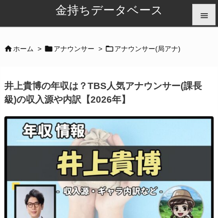
金持ちデータベース


メニュ



ホーム
>
アナウンサー
>
アナウンサー(局アナ)

サイド
井上貴博の年収は？TBS人気アナウンサー(課長

級)の収入源や内訳【2026年】
前へ

次へ

検索