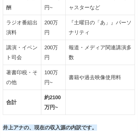
酬
円~
ャスターなど
ラジオ番組出
200万
『土曜日の「あ」』パーソ
演料
円
ナリティ
講演・イベン
200万
報道・メディア関連講演多
ト司会
円
数
著書印税・そ
100万
書籍や過去映像使用料
の他
円~
約2100
合計
万円~
井上アナの、現在の収入源の内訳です。