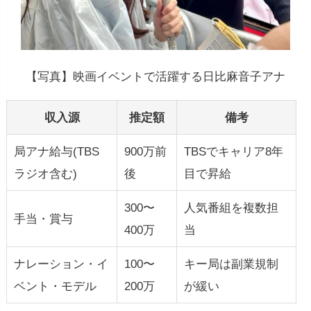
【写真】映画イベントで活躍する日比麻音子アナ
収入源
推定額
備考
局アナ給与(TBS
900万前
TBSでキャリア8年
ラジオ含む)
後
目で昇給
300〜
人気番組を複数担
手当・賞与
400万
当
ナレーション・イ
100〜
キー局は副業規制
ベント・モデル
200万
が緩い