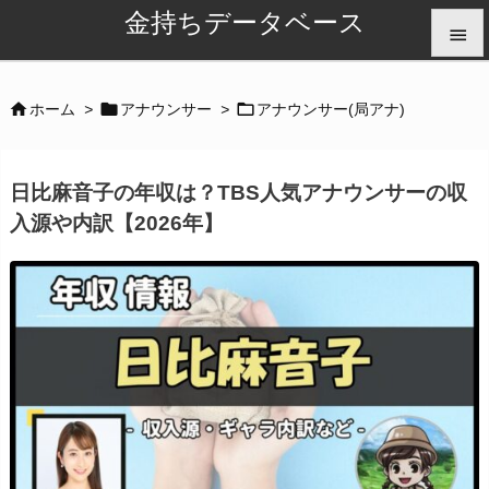
金持ちデータベース


メニュ



ホーム
>
アナウンサー
>
アナウンサー(局アナ)

サイド
日比麻音子の年収は？TBS人気アナウンサーの収

入源や内訳【2026年】
前へ

次へ

検索