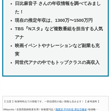
日比麻音子 さんの年収情報を調べてみまし
た！
現在の推定年収は、1300万〜1500万円
TBS『Nスタ』など複数番組を担当する人気
アナ
映画イベントやナレーションなど副業も充
実
同世代アナの中でもトップクラスの高収入
【 注意 】執筆時時点での情報です。一部信憑性の低い情報も含みます！
【 参考資料 】
Wikipedia / 全国高額納税者名簿 / 各種週刊誌 /
職業別 平均年収 厚生労働省
/他省略‥