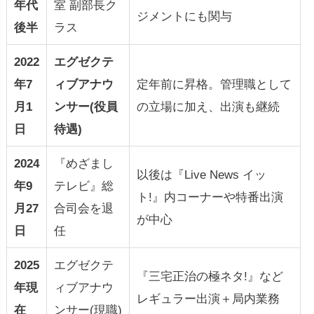
年代
室 副部長ク
ジメントにも関与
後半
ラス
2022
エグゼクテ
年7
ィブアナウ
定年前に昇格。管理職として
月1
ンサー(役員
の立場に加え、出演も継続
日
待遇)
2024
『めざまし
以後は『Live News イッ
年9
テレビ』総
ト!』内コーナーや特番出演
月27
合司会を退
が中心
日
任
2025
エグゼクテ
『三宅正治の極ネタ!』など
年現
ィブアナウ
レギュラー出演＋局内業務
在
ンサー(現職)