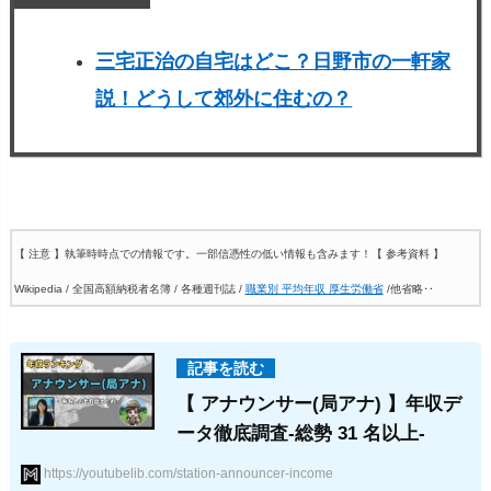
三宅正治の自宅はどこ？日野市の一軒家
説！どうして郊外に住むの？
【 注意 】執筆時時点での情報です。一部信憑性の低い情報も含みます！
【 参考資料 】
Wikipedia / 全国高額納税者名簿 / 各種週刊誌 /
職業別 平均年収 厚生労働省
/他省略‥
【 アナウンサー(局アナ) 】年収デ
ータ徹底調査-総勢 31 名以上-
https://youtubelib.com/station-announcer-income