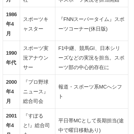
1986
スポーツキ
『FNNスーパータイム』スポ
年4
ャスター
ーツコーナー(休日版)
月
スポーツ実
F1中継、競馬GI、日本シリ
1990
況アナウン
ーズなどの実況を担当。スポ
年代
サー
ーツ部の中心的存在に
2000
『プロ野球
報道・スポーツ系MCへシフ
年4
ニュース』
ト
月
総合司会
2001
『すぽる
平日帯MCとして長期担当(途
年4
と!』総合司
中で曜日移動あり)