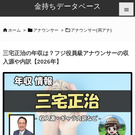
金持ちデータベース


メニュ



ホーム
>
アナウンサー
>
アナウンサー(局アナ)

サイド
三宅正治の年収は？フジ役員級アナウンサーの収

入源や内訳【2026年】
前へ

次へ

検索