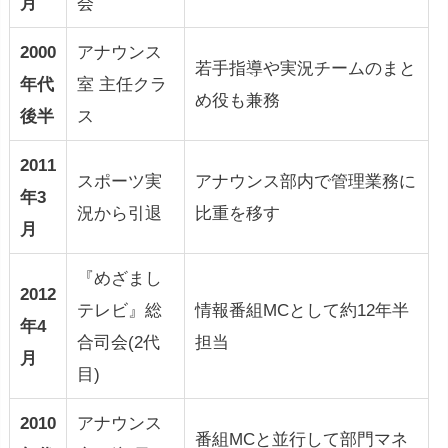
月
会
2000
アナウンス
若手指導や実況チームのまと
年代
室 主任クラ
め役も兼務
後半
ス
2011
スポーツ実
アナウンス部内で管理業務に
年3
況から引退
比重を移す
月
『めざまし
2012
テレビ』総
情報番組MCとして約12年半
年4
合司会(2代
担当
月
目)
2010
アナウンス
番組MCと並行して部門マネ