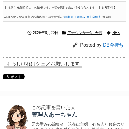
【 注意 】執筆時時点での情報です。一部信憑性の低い情報も含みます！
【 参考資料 】
Wikipedia / 全国高額納税者名簿 / 各種週刊誌 /
職業別 平均年収 厚生労働省
/他省略‥



2026年6月20日
アナウンサー(お天気)
NHK

Posted by
DB金持ち
よろしければシェアお願いします
この記事を書いた人
管理人あーちゃん
元大手Web編集者｜現在は主婦｜有名人とお金のリ