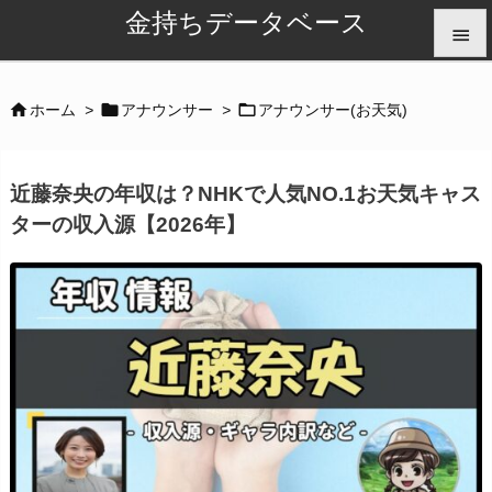
金持ちデータベース


メニュ



ホーム
>
アナウンサー
>
アナウンサー(お天気)

サイド
近藤奈央の年収は？NHKで人気NO.1お天気キャス

ターの収入源【2026年】
前へ

次へ

検索