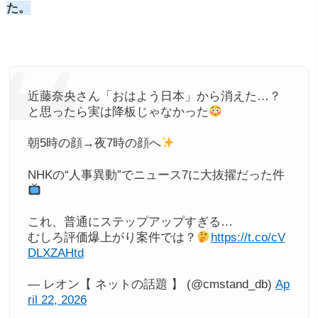
た。
近藤奈央さん「おはよう日本」から消えた…？
と思ったら実は降板じゃなかった
朝5時の顔→夜7時の顔へ
NHKの“人事異動”でニュース7に大抜擢だった件
これ、普通にステップアップすぎる…
むしろ評価爆上がり案件では？
https://t.co/cV
DLXZAHtd
— レオン【 ネットの話題 】 (@cmstand_db)
Ap
ril 22, 2026