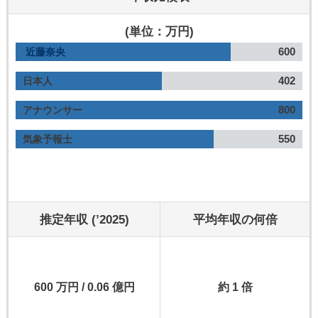
(単位：万円)
600
近藤奈央
402
日本人
800
アナウンサー
550
気象予報士
推定年収 (’2025)
平均年収の何倍
600 万円 / 0.06 億円
約 1 倍