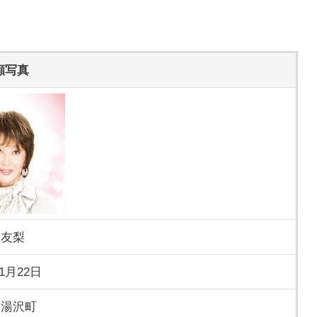
。
顔写真
 友梨
年1月22日
 湯沢町