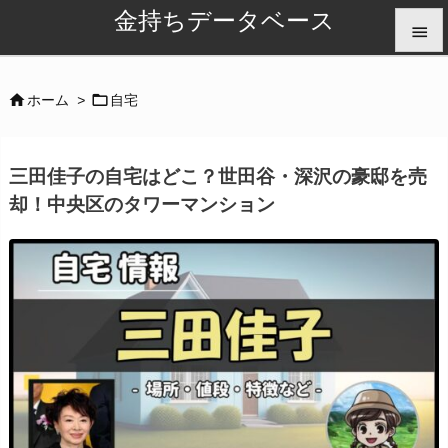
金持ちデータベース


メニュ


ホーム
>
自宅

サイド
三田佳子の自宅はどこ？世田谷・深沢の豪邸を売

却！中央区のタワーマンション
前へ

次へ

検索