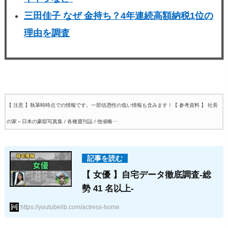
三田佳子 なぜ 金持ち？4年連続高額納税1位の
理由を調査
【 注意 】執筆時時点での情報です。一部信憑性の低い情報も含みます！
【 参考資料 】 社長
の家～日本の豪邸写真集 / 各種週刊誌 / 他省略‥
【 女優 】自宅データ徹底調査-総
勢 41 名以上-
https://youtubelib.com/actress-home