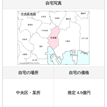
自宅写真
自宅の場所
自宅の価格
中央区・某所
推定 4.5億円