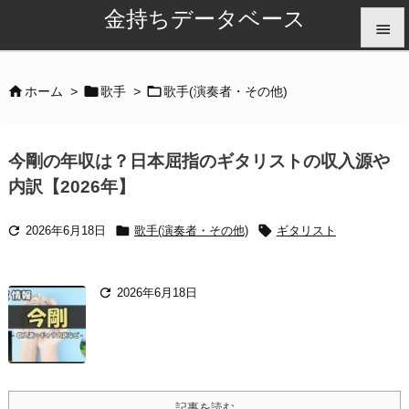
金持ちデータベース


メニュ



ホーム
>
歌手
>
歌手(演奏者・その他)

サイド
今剛の年収は？日本屈指のギタリストの収入源や

内訳【2026年】
前へ




2026年6月18日
歌手(演奏者・その他)
ギタリスト
次へ

検索

2026年6月18日
記事を読む