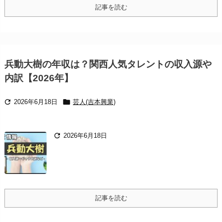
記事を読む
兵動大樹の年収は？関西人気タレントの収入源や
内訳【2026年】


2026年6月18日
芸人(吉本興業)

2026年6月18日
記事を読む