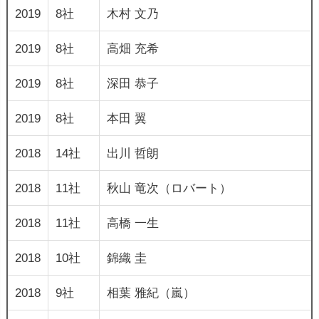
2019
8社
木村 文乃
2019
8社
高畑 充希
2019
8社
深田 恭子
2019
8社
本田 翼
2018
14社
出川 哲朗
2018
11社
秋山 竜次（ロバート）
2018
11社
高橋 一生
2018
10社
錦織 圭
2018
9社
相葉 雅紀（嵐）