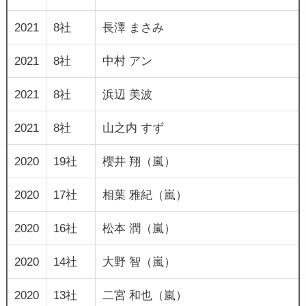
2021
8社
長澤 まさみ
2021
8社
中村 アン
2021
8社
浜辺 美波
2021
8社
山之内 すず
2020
19社
櫻井 翔（嵐）
2020
17社
相葉 雅紀（嵐）
2020
16社
松本 潤（嵐）
2020
14社
大野 智（嵐）
2020
13社
二宮 和也（嵐）