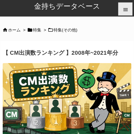
金持ちデータベース


メニュ



ホーム
>
特集
>
特集(その他)

サイド
【 CM出演数ランキング 】2008年~2021年分

前へ

次へ

検索