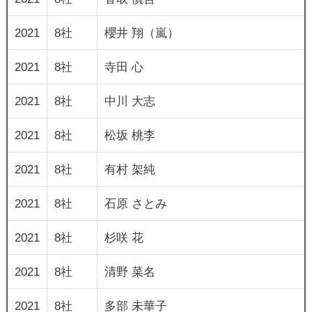
2021
8社
櫻井 翔（嵐）
2021
8社
寺田 心
2021
8社
中川 大志
2021
8社
松坂 桃李
2021
8社
有村 架純
2021
8社
石原 さとみ
2021
8社
杉咲 花
2021
8社
清野 菜名
2021
8社
多部 未華子