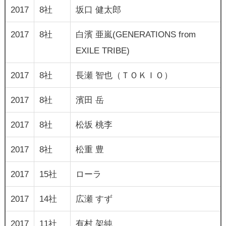
2017
8社
坂口 健太郎
2017
8社
白濱 亜嵐(GENERATIONS from
EXILE TRIBE)
2017
8社
長瀬 智也（ＴＯＫＩＯ）
2017
8社
濱田 岳
2017
8社
松坂 桃李
2017
8社
松重 豊
2017
15社
ローラ
2017
14社
広瀬 すず
2017
11社
有村 架純