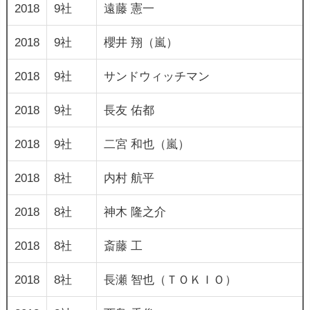
2018
9社
遠藤 憲一
2018
9社
櫻井 翔（嵐）
2018
9社
サンドウィッチマン
2018
9社
長友 佑都
2018
9社
二宮 和也（嵐）
2018
8社
内村 航平
2018
8社
神木 隆之介
2018
8社
斎藤 工
2018
8社
長瀬 智也（ＴＯＫＩＯ）