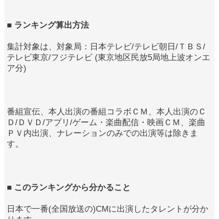
■ ランキング算出方法
集計対象は、対象局：日本テレビ/テレビ朝日/ＴＢＳ/
テレビ東京/フジテレビ (東京地区民放5局地上波オンエ
ア分)
番組宣伝、本人出演の番組コラボＣＭ、本人出演のＣ
Ｄ/ＤＶＤ/アプリ/ゲーム・楽曲配信・映画ＣＭ、楽曲
ＰＶ内出演、ナレーションのみでの出演等は除きま
す。
■ このランキングから分かること
日本で一番(全国放送の)CMに出演したタレントが分か