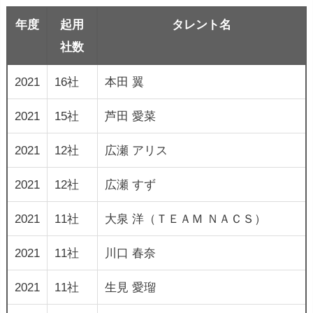
年度
起用
タレント名
社数
2021
16社
本田 翼
2021
15社
芦田 愛菜
2021
12社
広瀬 アリス
2021
12社
広瀬 すず
2021
11社
大泉 洋（ＴＥＡＭ ＮＡＣＳ）
2021
11社
川口 春奈
2021
11社
生見 愛瑠