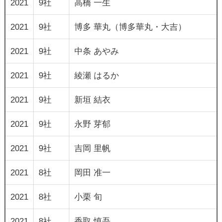
2021
9社
高橋 一生
2021
9社
博多 華丸（博多華丸・大吉）
2021
9社
中条 あやみ
2021
9社
綾瀬 はるか
2021
9社
新垣 結衣
2021
9社
永野 芽郁
2021
9社
吉岡 里帆
2021
8社
岡田 准一
2021
8社
小栗 旬
2021
8社
香取 慎吾