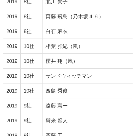
2019
8社
北川 景子
2019
8社
齋藤 飛鳥（乃木坂４６）
2019
8社
白石 麻衣
2019
10社
相葉 雅紀（嵐）
2019
10社
櫻井 翔（嵐）
2019
10社
サンドウィッチマン
2019
10社
西島 秀俊
2019
9社
遠藤 憲一
2019
9社
賀来 賢人
2019
9社
斎藤 工