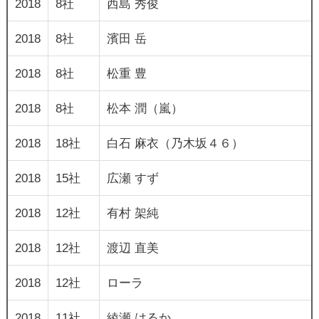
2018
8社
西島 秀俊
2018
8社
濱田 岳
2018
8社
松重 豊
2018
8社
松本 潤（嵐）
2018
18社
白石 麻衣（乃木坂４６）
2018
15社
広瀬 すず
2018
12社
有村 架純
2018
12社
渡辺 直美
2018
12社
ローラ
2018
11社
綾瀬 はるか