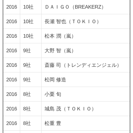
2016
10社
ＤＡＩＧＯ（BREAKERZ）
2016
10社
長瀬 智也（ＴＯＫＩＯ）
2016
10社
松本 潤（嵐）
2016
9社
大野 智（嵐）
2016
9社
斎藤 司（トレンディエンジェル）
2016
9社
松岡 修造
2016
8社
小栗 旬
2016
8社
城島 茂（ＴＯＫＩＯ）
2016
8社
松重 豊