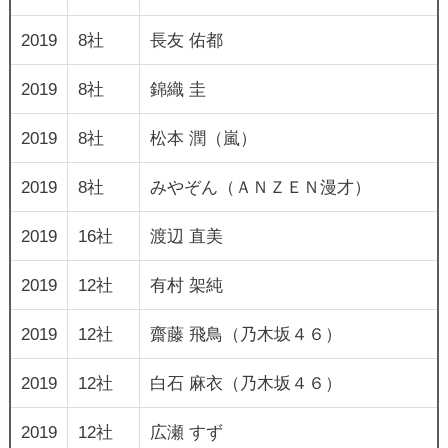
2019
8社
長友 佑都
2019
8社
錦織 圭
2019
8社
松本 潤（嵐）
2019
8社
みやぞん（ＡＮＺＥＮ漫才）
2019
16社
渡辺 直美
2019
12社
有村 架純
2019
12社
齋藤 飛鳥（乃木坂４６）
2019
12社
白石 麻衣（乃木坂４６）
2019
12社
広瀬 すず