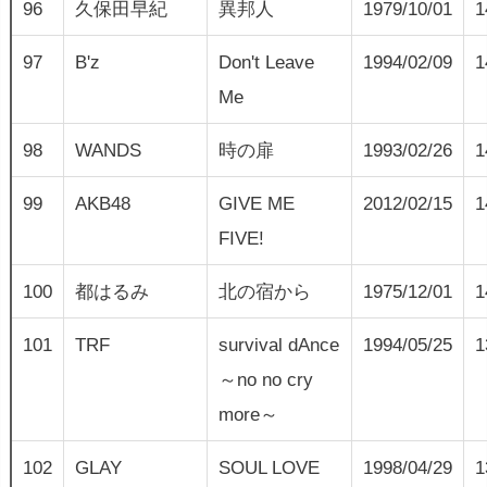
96
久保田早紀
異邦人
1979/10/01
1
97
B'z
Don't Leave
1994/02/09
1
Me
98
WANDS
時の扉
1993/02/26
1
99
AKB48
GIVE ME
2012/02/15
1
FIVE!
100
都はるみ
北の宿から
1975/12/01
1
101
TRF
survival dAnce
1994/05/25
1
～no no cry
more～
102
GLAY
SOUL LOVE
1998/04/29
1