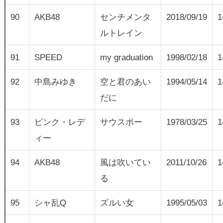
90
AKB48
センチメンタ
2018/09/19
1
ルトレイン
91
SPEED
my graduation
1998/02/18
1
92
中島みゆき
空と君のあい
1994/05/14
1
だに
93
ピンク・レデ
サウスポー
1978/03/25
1
ィー
94
AKB48
風は吹いてい
2011/10/26
1
る
95
シャ乱Q
ズルい女
1995/05/03
1