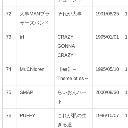
72
大事MANブラ
それが大事
1991/08/25
1
ザーズバンド
73
trf
CRAZY
1995/01/01
1
GONNA
CRAZY
74
Mr.Children
【es】～
1995/05/10
1
Theme of es～
75
SMAP
らいおんハー
2000/08/30
1
ト
76
PUFFY
これが私の生
1996/10/07
1
きる道