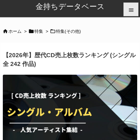
金持ちデータベース


メニュ



ホーム
>
特集
>
特集(その他)

サイド
【2026年】歴代CD売上枚数ランキング (シングル

全 242 作品)
前へ

次へ

検索