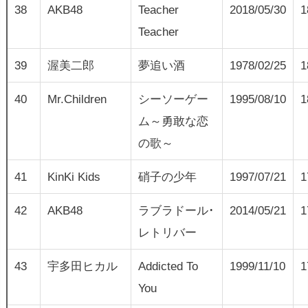
38
AKB48
Teacher
2018/05/30
1
Teacher
39
渥美二郎
夢追い酒
1978/02/25
1
40
Mr.Children
シーソーゲー
1995/08/10
1
ム～勇敢な恋
の歌～
41
KinKi Kids
硝子の少年
1997/07/21
1
42
AKB48
ラブラドール･
2014/05/21
1
レトリバー
43
宇多田ヒカル
Addicted To
1999/11/10
1
You