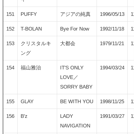
151
PUFFY
アジアの純真
1996/05/13
1
152
T-BOLAN
Bye For Now
1992/11/18
1
153
クリスタルキ
大都会
1979/11/21
1
ング
154
福山雅治
IT'S ONLY
1994/03/24
1
LOVE／
SORRY BABY
155
GLAY
BE WITH YOU
1998/11/25
1
156
B'z
LADY
1991/03/27
1
NAVIGATION