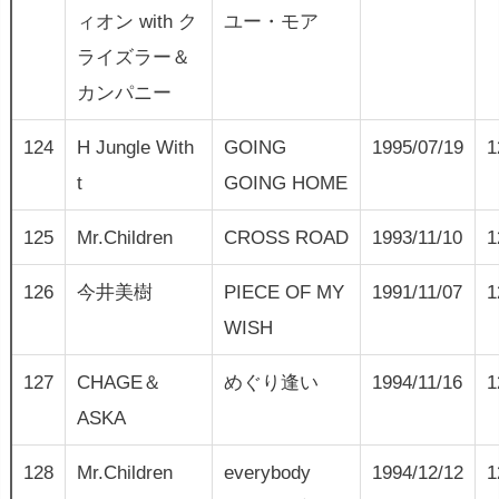
ィオン with ク
ユー・モア
ライズラー＆
カンパニー
124
H Jungle With
GOING
1995/07/19
1
t
GOING HOME
125
Mr.Children
CROSS ROAD
1993/11/10
1
126
今井美樹
PIECE OF MY
1991/11/07
1
WISH
127
CHAGE＆
めぐり逢い
1994/11/16
1
ASKA
128
Mr.Children
everybody
1994/12/12
1