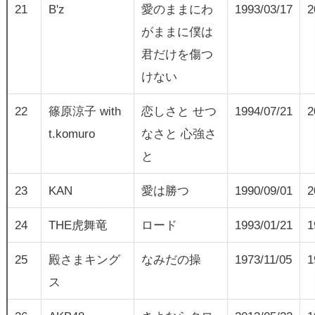
21
B'z
愛のままにわ
1993/03/17
2
がままに僕は
君だけを傷つ
けない
22
篠原涼子 with
恋しさと せつ
1994/07/21
2
t.komuro
なさと 心強さ
と
23
KAN
愛は勝つ
1990/09/01
2
24
THE虎舞竜
ロード
1993/01/21
1
25
殿さまキング
なみだの操
1973/11/05
1
ス