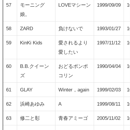
57
モーニング
LOVEマシーン
1999/09/09
1
娘。
58
ZARD
負けないで
1993/01/27
1
59
KinKi Kids
愛されるより
1997/11/12
1
愛したい
60
B.B.クイーン
おどるポンポ
1990/04/04
1
ズ
コリン
61
GLAY
Winter，again
1999/02/03
1
62
浜崎あゆみ
A
1999/08/11
1
63
修二と彰
青春アミーゴ
2005/11/02
1