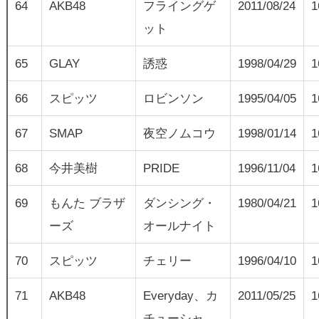
64
AKB48
フライングゲ
2011/08/24
1
ット
65
GLAY
誘惑
1998/04/29
1
66
スピッツ
ロビンソン
1995/04/05
1
67
SMAP
夜空ノムコウ
1998/01/14
1
68
今井美樹
PRIDE
1996/11/04
1
69
もんた ブラザ
ダンシング・
1980/04/21
1
ーズ
オールナイト
70
スピッツ
チェリー
1996/04/10
1
71
AKB48
Everyday、カ
2011/05/25
1
チューシャ