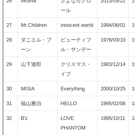
26
AKB48
さよならクロ
2013/05/22
1
ール
27
Mr.Children
innocent world
1994/06/01
1
28
ダニエル・ブ
ビューティフ
1976/03/10
1
ーン
ル・サンデー
29
山下達郎
クリスマス・
1983/12/14
1
イブ
30
MISIA
Everything
2000/10/25
1
31
福山雅治
HELLO
1995/02/06
1
32
B'z
LOVE
1995/10/11
1
PHANTOM