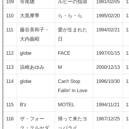
109
寺尾聰
ルビーの指環
1981/02/05
1
110
大黒摩季
ら・ら・ら
1995/02/20
1
111
藤谷美和子・
愛が生まれた
1994/02/21
1
大内義昭
日
112
globe
FACE
1997/01/15
1
113
浜崎あゆみ
M
2000/12/13
1
114
globe
Can't Stop
1996/10/30
1
Fallin' in Love
115
B'z
MOTEL
1994/11/21
1
116
ザ・フォー
帰って来たヨ
1967/12/25
1
ク・クルセダ
ッパライ