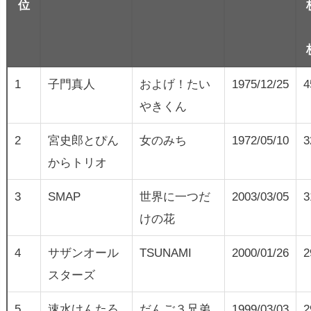
位
1
子門真人
およげ！たい
1975/12/25
4
やきくん
2
宮史郎とぴん
女のみち
1972/05/10
3
からトリオ
3
SMAP
世界に一つだ
2003/03/05
3
けの花
4
サザンオール
TSUNAMI
2000/01/26
2
スターズ
5
速水けんたろ
だんご３兄弟
1999/03/03
2