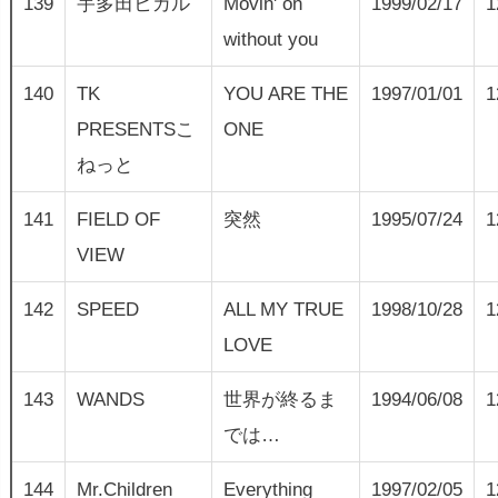
139
宇多田ヒカル
Movin' on
1999/02/17
1
without you
140
TK
YOU ARE THE
1997/01/01
1
PRESENTSこ
ONE
ねっと
141
FIELD OF
突然
1995/07/24
1
VIEW
142
SPEED
ALL MY TRUE
1998/10/28
1
LOVE
143
WANDS
世界が終るま
1994/06/08
1
では…
144
Mr.Children
Everything
1997/02/05
1