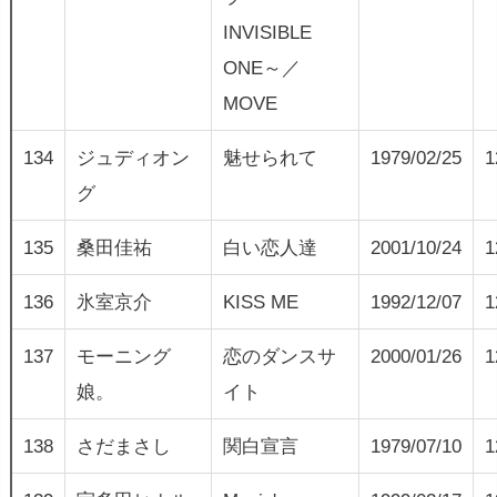
INVISIBLE
ONE～／
MOVE
134
ジュディオン
魅せられて
1979/02/25
1
グ
135
桑田佳祐
白い恋人達
2001/10/24
1
136
氷室京介
KISS ME
1992/12/07
1
137
モーニング
恋のダンスサ
2000/01/26
1
娘。
イト
138
さだまさし
関白宣言
1979/07/10
1