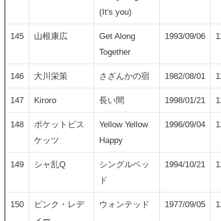
(It's you)
145
山根康広
Get Along
1993/09/06
1
Together
146
大川栄策
さざんかの宿
1982/08/01
1
147
Kiroro
長い間
1998/01/21
1
148
ポケットビス
Yellow Yellow
1996/09/04
1
ケッツ
Happy
149
シャ乱Q
シングルベッ
1994/10/21
1
ド
150
ピンク・レデ
ウォンテッド
1977/09/05
1
ィー