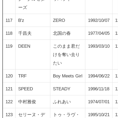
ーズ
117
B'z
ZERO
1992/10/07
1
118
千昌夫
北国の春
1977/04/05
1
119
DEEN
このまま君だ
1993/03/10
1
けを奪い去り
たい
120
TRF
Boy Meets Girl
1994/06/22
1
121
SPEED
STEADY
1996/11/18
1
122
中村雅俊
ふれあい
1974/07/01
1
123
セリーヌ・デ
トゥ・ラヴ・
1995/10/21
1