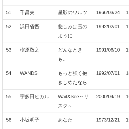
51
千昌夫
星影のワルツ
1966/03/24
1
52
浜田省吾
悲しみは雪の
1992/02/01
1
ように
53
槇原敬之
どんなとき
1991/06/10
1
も。
54
WANDS
もっと強く抱
1992/07/01
1
きしめたなら
55
宇多田ヒカル
Wait&See～リ
2000/04/19
1
スク～
56
小坂明子
あなた
1973/12/21
1