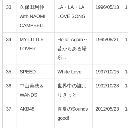
33
久保田利伸
LA・LA・LA
1996/05/13
1
with NAOMI
LOVE SONG
CAMPBELL
34
MY LITTLE
Hello, Again～
1995/08/21
1
LOVER
昔からある場
所～
35
SPEED
White Love
1997/10/15
1
36
中山美穂＆
世界中の誰よ
1992/10/28
1
WANDS
りきっと
37
AKB48
真夏のSounds
2012/05/23
1
good!