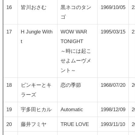
16
皆川おさむ
黒ネコのタン
1969/10/05
2
ゴ
17
H Jungle With
WOW WAR
1995/03/15
2
t
TONIGHT
～時には起こ
せよムーヴメ
ント～
18
ピンキーとキ
恋の季節
1968/07/20
2
ラーズ
19
宇多田ヒカル
Automatic
1998/12/09
2
20
藤井フミヤ
TRUE LOVE
1993/11/10
2