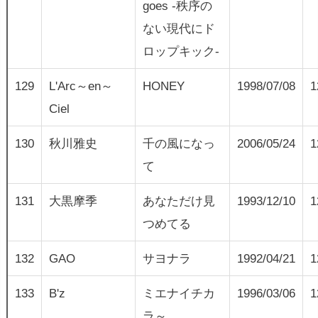
goes -秩序の
ない現代にド
ロップキック-
129
L'Arc～en～
HONEY
1998/07/08
1
Ciel
130
秋川雅史
千の風になっ
2006/05/24
1
て
131
大黒摩季
あなただけ見
1993/12/10
1
つめてる
132
GAO
サヨナラ
1992/04/21
1
133
B'z
ミエナイチカ
1996/03/06
1
ラ～