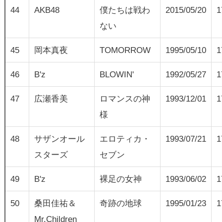
44
AKB48
僕たちは戦わ
2015/05/20
1
ない
45
岡本真夜
TOMORROW
1995/05/10
1
46
B'z
BLOWIN'
1992/05/27
1
47
広瀬香美
ロマンスの神
1993/12/01
1
様
48
サザンオール
エロティカ・
1993/07/21
1
スターズ
セブン
49
B'z
裸足の女神
1993/06/02
1
50
桑田佳祐＆
奇跡の地球
1995/01/23
1
Mr.Children