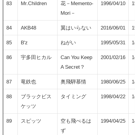
83
Mr.Children
花－Memento-
1996/04/10
1
Mori－
84
AKB48
翼はいらない
2016/06/01
1
85
B'z
ねがい
1995/05/31
1
86
宇多田ヒカル
Can You Keep
2001/02/16
1
A Secret？
87
竜鉄也
奥飛騨慕情
1980/06/25
1
88
ブラックビス
タイミング
1998/04/22
1
ケッツ
89
スピッツ
空も飛べるは
1994/04/25
1
ず