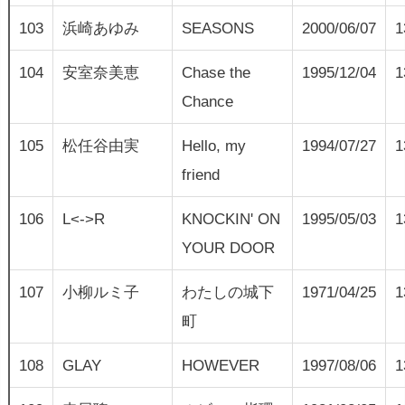
103
浜崎あゆみ
SEASONS
2000/06/07
1
104
安室奈美恵
Chase the
1995/12/04
1
Chance
105
松任谷由実
Hello, my
1994/07/27
1
friend
106
L<->R
KNOCKIN' ON
1995/05/03
1
YOUR DOOR
107
小柳ルミ子
わたしの城下
1971/04/25
1
町
108
GLAY
HOWEVER
1997/08/06
1