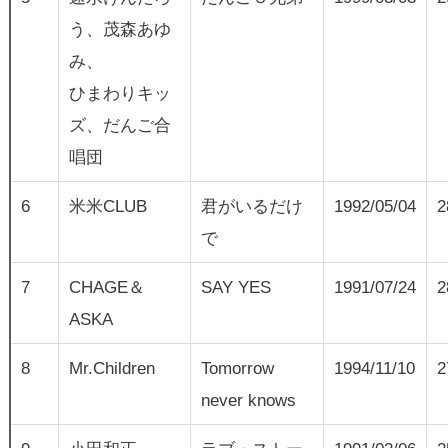
う、茂森あゆ
み、
ひまわりキッ
ズ、だんご合
唱団
6
米米CLUB
君がいるだけ
1992/05/04
2
で
7
CHAGE＆
SAY YES
1991/07/24
2
ASKA
8
Mr.Children
Tomorrow
1994/11/10
2
never knows