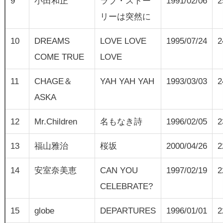
9
小田和正
ラブ・ストー
1991/02/06
2
リーは突然に
10
DREAMS
LOVE LOVE
1995/07/24
2
COME TRUE
LOVE
11
CHAGE＆
YAH YAH YAH
1993/03/03
2
ASKA
12
Mr.Children
名もなき詩
1996/02/05
2
13
福山雅治
桜坂
2000/04/26
2
14
安室奈美恵
CAN YOU
1997/02/19
2
CELEBRATE?
15
globe
DEPARTURES
1996/01/01
2