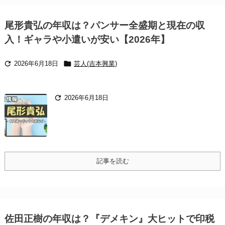
尾形貴弘の年収は？パンサー全盛期と現在の収
入！ギャラや小遣いが安い【2026年】


2026年6月18日
芸人(吉本興業)

2026年6月18日
記事を読む
佐田正樹の年収は？『デメキン』大ヒットで印税