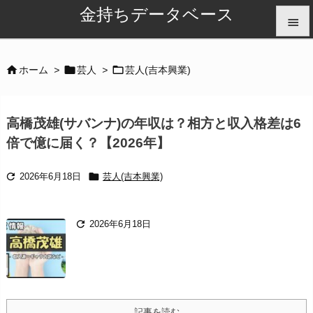
金持ちデータベース


メニュ



ホーム
>
芸人
>
芸人(吉本興業)

サイド
高橋茂雄(サバンナ)の年収は？相方と収入格差は6

倍で億に届く？【2026年】
前へ



2026年6月18日
芸人(吉本興業)
次へ

検索

2026年6月18日
記事を読む