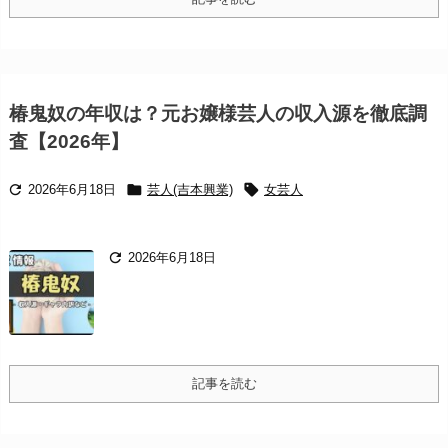
椿鬼奴の年収は？元お嬢様芸人の収入源を徹底調
査【2026年】



2026年6月18日
芸人(吉本興業)
女芸人

2026年6月18日
記事を読む