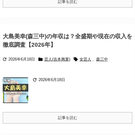
記事を読む
大島美幸(森三中)の年収は？全盛期や現在の収入を
徹底調査【2026年】



2026年6月18日
芸人(吉本興業)
女芸人
,
森三中

2026年6月18日
記事を読む