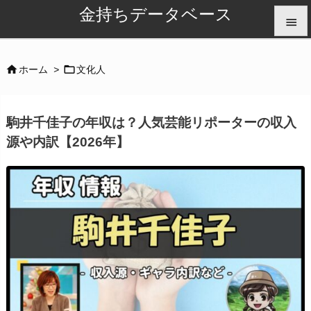
金持ちデータベース


メニュ


ホーム
>
文化人

サイド
駒井千佳子の年収は？人気芸能リポーターの収入

源や内訳【2026年】
前へ

次へ

検索