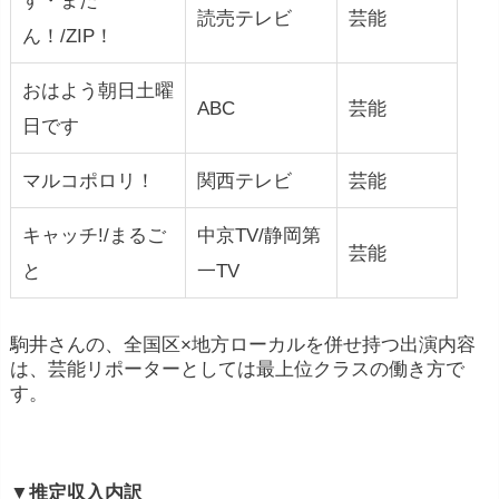
す・また
読売テレビ
芸能
ん！/ZIP！
おはよう朝日土曜
ABC
芸能
日です
マルコポロリ！
関西テレビ
芸能
キャッチ!/まるご
中京TV/静岡第
芸能
と
一TV
駒井さんの、全国区×地方ローカルを併せ持つ出演内容
は、芸能リポーターとしては最上位クラスの働き方で
す。
▼推定収入内訳