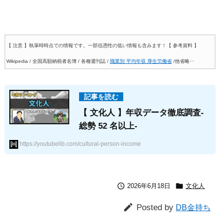
【 注意 】執筆時時点での情報です。一部信憑性の低い情報も含みます！
【 参考資料 】
Wikipedia / 全国高額納税者名簿 / 各種週刊誌 /
職業別 平均年収 厚生労働省
/他省略‥
【 文化人 】年収データ徹底調査-
総勢 52 名以上-
https://youtubelib.com/cultural-person-income


2026年6月18日
文化人

Posted by
DB金持ち