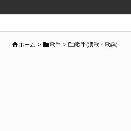



ホーム
>
歌手
>
歌手(演歌・歌謡)