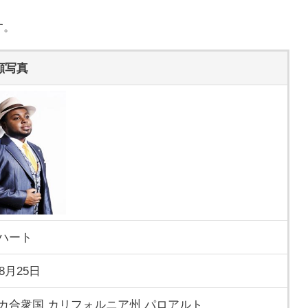
す。
顔写真
ハート
年8月25日
カ合衆国 カリフォルニア州 パロアルト