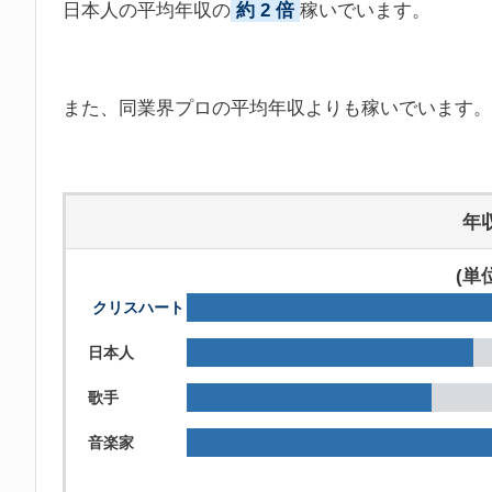
日本人の平均年収の
約 2 倍
稼いでいます。
また、同業界プロの平均年収よりも稼いでいます。
年
(単
クリスハート
日本人
歌手
音楽家