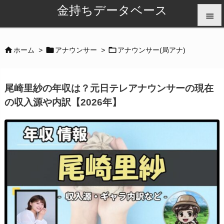
金持ちデータベース


メニュ



ホーム
>
アナウンサー
>
アナウンサー(局アナ)

サイド
尾崎里紗の年収は？元日テレアナウンサーの現在

の収入源や内訳【2026年】
前へ

次へ

検索