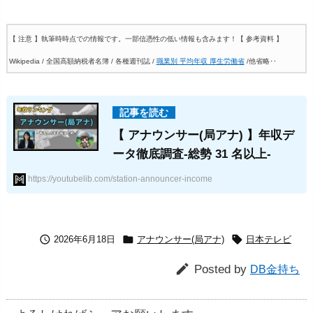
【 注意 】執筆時時点での情報です。一部信憑性の低い情報も含みます！
【 参考資料 】
Wikipedia / 全国高額納税者名簿 / 各種週刊誌 /
職業別 平均年収 厚生労働省
/他省略‥
【 アナウンサー(局アナ) 】年収デ
ータ徹底調査-総勢 31 名以上-
https://youtubelib.com/station-announcer-income



2026年6月18日
アナウンサー(局アナ)
日本テレビ

Posted by
DB金持ち