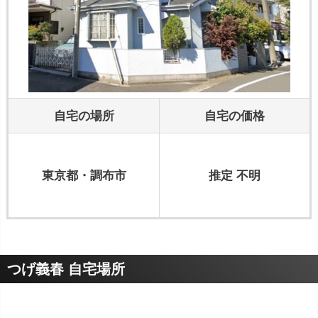
自宅の場所
自宅の価格
東京都・調布市
推定 不明
つげ義春 自宅場所