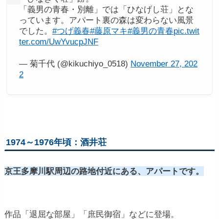
「義男の青春・別離」では「ひなげし荘」とな
っています。アパート裏の森は変わらない風景
でした。
#つげ義春
#藤原マキ
#義男の青春
pic.twit
ter.com/UwYvucpJNF
— 菊千代 (@kikuchiyo_0518)
November 27, 202
2
1974～1976年頃：酒井荘
京王多摩川駅周辺の路地付近にある、アパートです。
作品「退屈な部屋」「庶民御宿」などに登場。