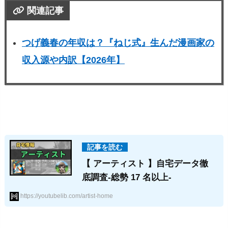
関連記事
つげ義春の年収は？『ねじ式』生んだ漫画家の
収入源や内訳【2026年】
【 アーティスト 】自宅データ徹
底調査-総勢 17 名以上-
https://youtubelib.com/artist-home