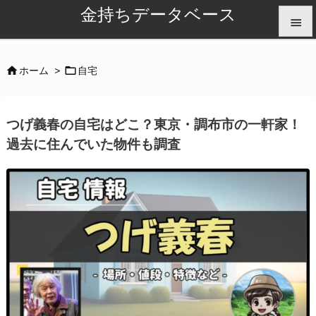
金持ちデータベース


メニュ


ホーム
>
自宅

サイド
つげ義春の自宅はどこ？東京・調布市の一軒家！

過去に住んでいた物件も調査
前へ

次へ

検索