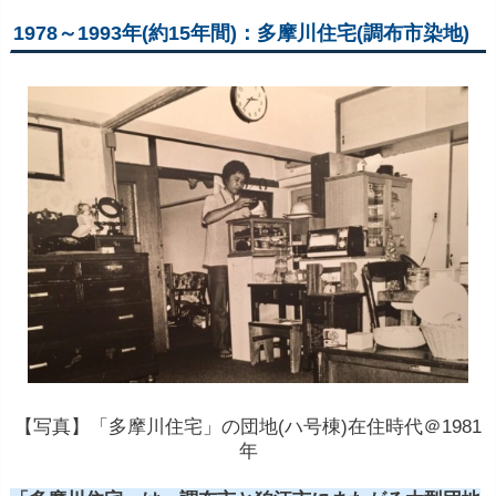
1978～1993年(約15年間)：多摩川住宅(調布市染地)
【写真】「多摩川住宅」の団地(ハ号棟)在住時代＠1981
年