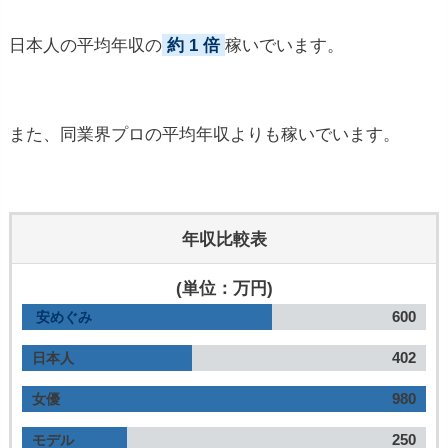
日本人の平均年収の
約 1 倍
稼いでいます。
また、同業界プロの平均年収よりも稼いでいます。
年収比較表
(単位：万円)
600
安めぐみ
402
日本人
980
女優
250
モデル