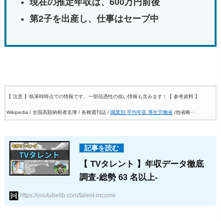
現在の推定年収は、600万円前後
第2子を出産し、仕事はセーブ中
【 注意 】執筆時時点での情報です。一部信憑性の低い情報も含みます！
【 参考資料 】
Wikipedia / 全国高額納税者名簿 / 各種週刊誌 /
職業別 平均年収 厚生労働省
/他省略‥
【 TVタレント 】年収データ徹底
調査-総勢 63 名以上-
https://youtubelib.com/talent-income