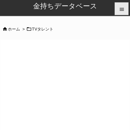
金持ちデータベース


メニュ


ホーム
>
TVタレント

サイド

前へ

次へ

検索