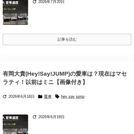

2026年7月20日
記事を読む
有岡大貴(Hey!Say!JUMP)の愛車は？現在はマセ
ラティ！以前はミニ【画像付き】



2026年6月18日
愛車
hey say jump

2026年6月18日