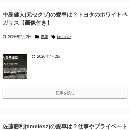
中島健人(元セクゾ)の愛車は？トヨタのホワイトペ
ガサス【画像付き】



2026年7月2日
愛車
timelesz

2026年7月2日
記事を読む
佐藤勝利(timelesz)の愛車は？仕事やプライベート