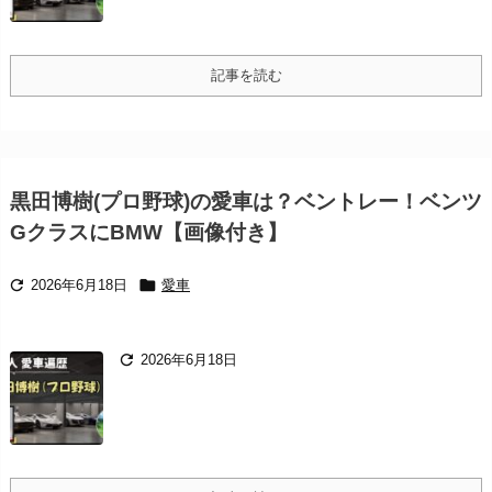
記事を読む
黒田博樹(プロ野球)の愛車は？ベントレー！ベンツ
GクラスにBMW【画像付き】


2026年6月18日
愛車

2026年6月18日