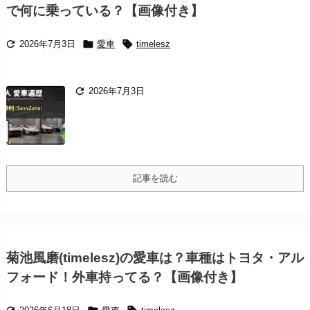
で何に乗っている？【画像付き】



2026年7月3日
愛車
timelesz

2026年7月3日
記事を読む
菊池風磨(timelesz)の愛車は？車種はトヨタ・アル
フォード！外車持ってる？【画像付き】