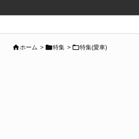



ホーム
>
特集
>
特集(愛車)