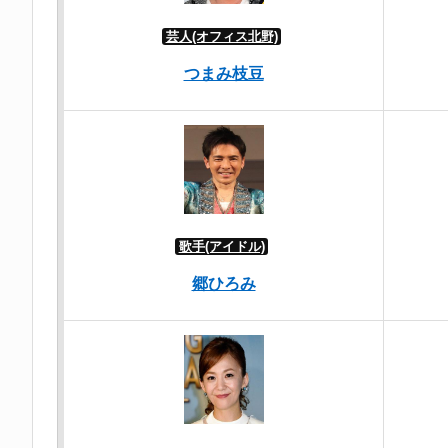
芸人(オフィス北野)
つまみ枝豆
歌手(アイドル)
郷ひろみ