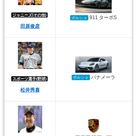
ジャニーズ(その他)
911 ターボS
ポルシェ
田原俊彦
パナメーラ
ポルシェ
スポーツ選手(野球)
松井秀喜