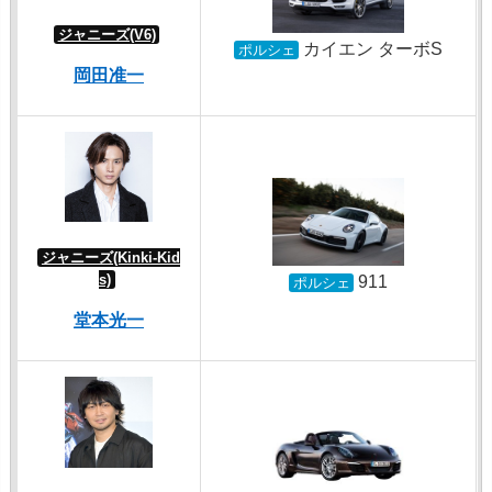
ジャニーズ(V6)
カイエン ターボS
ポルシェ
岡田准一
ジャニーズ(Kinki-Kid
s)
911
ポルシェ
堂本光一