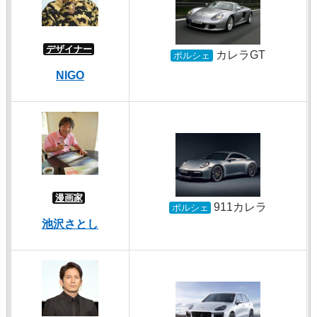
デザイナー
カレラGT
ポルシェ
NIGO
漫画家
911カレラ
ポルシェ
池沢さとし