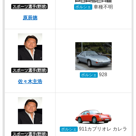
車種不明
スポーツ選手(野球)
ポルシェ
原辰徳
スポーツ選手(野球)
928
ポルシェ
佐々木主浩
911カブリオレ カレラ
ポルシェ
スポーツ選手(野球)