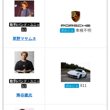
歌手(バンド・ユニッ
ト)
車種不明
ポルシェ
草野マサムネ
歌手(バンド・ユニッ
911
ポルシェ
ト)
降谷建志