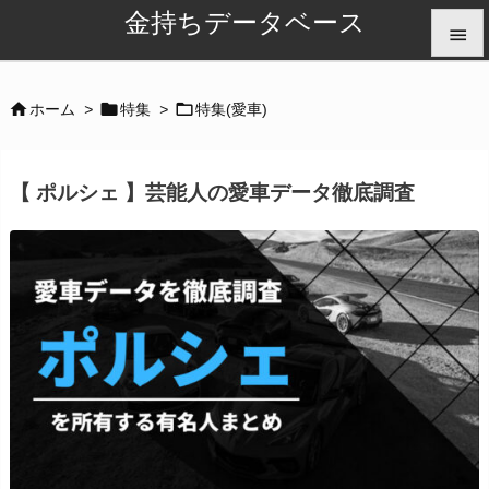
金持ちデータベース


メニュ



ホーム
>
特集
>
特集(愛車)

サイド
【 ポルシェ 】芸能人の愛車データ徹底調査

前へ

次へ

検索