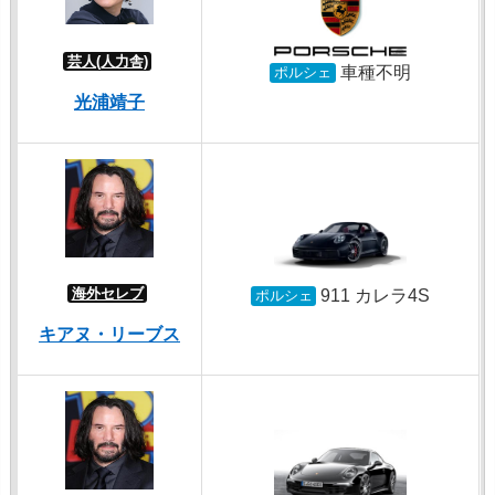
芸人(人力舎)
車種不明
ポルシェ
光浦靖子
海外セレブ
911 カレラ4S
ポルシェ
キアヌ・リーブス