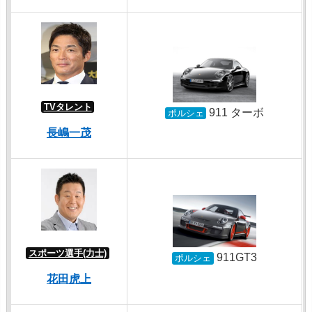
TVタレント
911 ターボ
ポルシェ
長嶋一茂
スポーツ選手(力士)
911GT3
ポルシェ
花田虎上