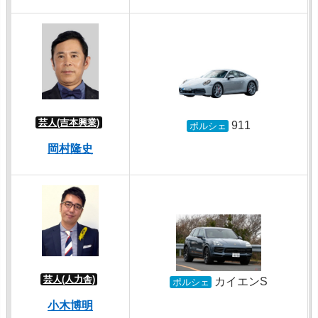
芸人(吉本興業)
911
ポルシェ
岡村隆史
芸人(人力舎)
カイエンS
ポルシェ
小木博明