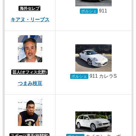
海外セレブ
911
ポルシェ
キアヌ・リーブス
芸人(オフィス北野)
911 カレラS
ポルシェ
つまみ枝豆
スポーツ選手(格闘家)