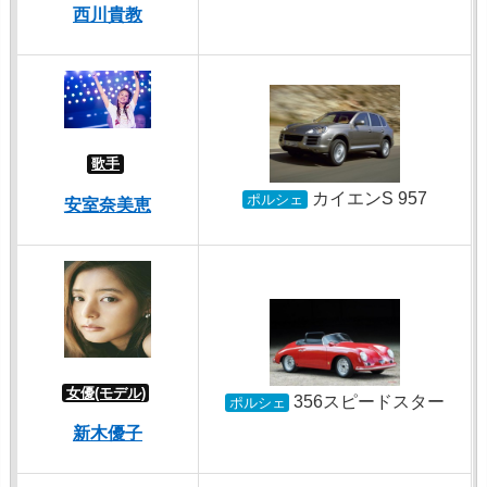
西川貴教
歌手
カイエンS 957
ポルシェ
安室奈美恵
女優(モデル)
356スピードスター
ポルシェ
新木優子