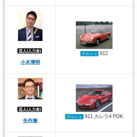
芸人(人力舎)
912
ポルシェ
小木博明
芸人(人力舎)
911 カレラ4 PDK
ポルシェ
矢作兼