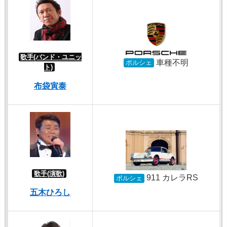
歌手(バンド・ユニッ
車種不明
ポルシェ
ト)
布袋寅泰
歌手(演歌)
911 カレラRS
ポルシェ
五木ひろし