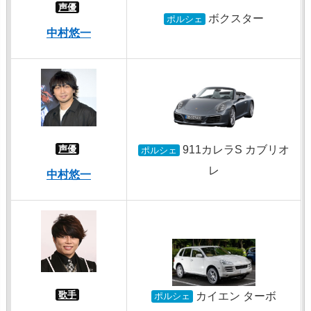
声優
ボクスター
ポルシェ
中村悠一
声優
911カレラS カブリオ
ポルシェ
レ
中村悠一
歌手
カイエン ターボ
ポルシェ