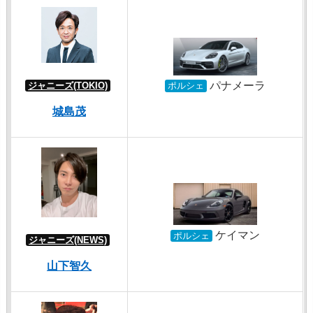
パナメーラ
ジャニーズ(TOKIO)
ポルシェ
城島茂
ケイマン
ポルシェ
ジャニーズ(NEWS)
山下智久