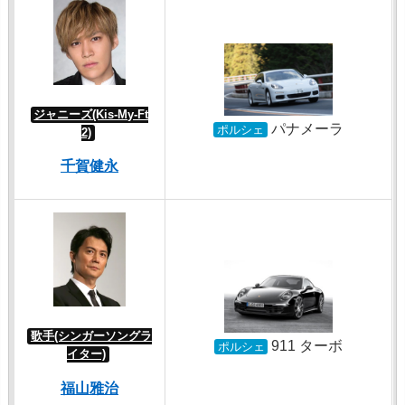
ジャニーズ(Kis-My-Ft
パナメーラ
ポルシェ
2)
千賀健永
歌手(シンガーソングラ
911 ターボ
ポルシェ
イター)
福山雅治