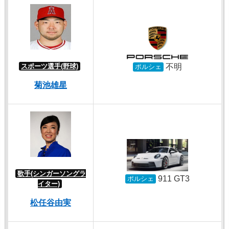
不明
スポーツ選手(野球)
ポルシェ
菊池雄星
歌手(シンガーソングラ
911 GT3
ポルシェ
イター)
松任谷由実