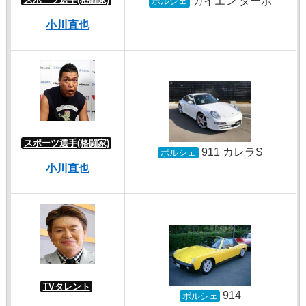
カイエン ターボ
ポルシェ
小川直也
スポーツ選手(格闘家)
911 カレラS
ポルシェ
小川直也
TVタレント
914
ポルシェ