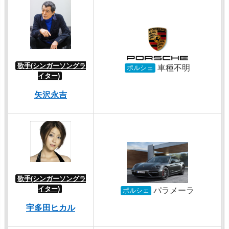
歌手(シンガーソングラ
車種不明
ポルシェ
イター)
矢沢永吉
歌手(シンガーソングラ
イター)
パラメーラ
ポルシェ
宇多田ヒカル