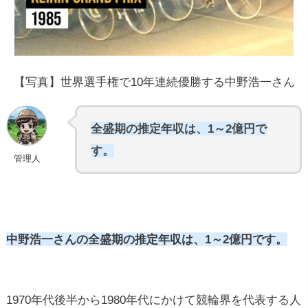
【写真】世界選手権で10年連続優勝する中野浩一さん
全盛期の推定年収は、1～2億円で
す。
管理人
中野浩一さんの全盛期の推定年収は、1～2億円です。
1970年代後半から1980年代にかけて競輪界を代表する人