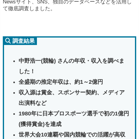
Newsサイト、SNS、独自のデータベースなどを活用し
て徹底調査しました。
調査結果
中野浩一(競輪) さんの年収・収入を調べま
した！
全盛期の推定年収は、約1～2億円
収入源は賞金、スポンサー契約、メディア
出演料など
1980年に日本プロスポーツ選手で初の1億円
(獲得賞金)を達成
世界大会10連覇や国内競輪での活躍が高収