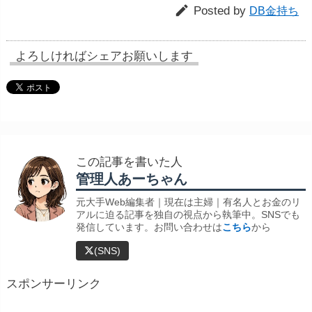

Posted by
DB金持ち
よろしければシェアお願いします
この記事を書いた人
管理人あーちゃん
元大手Web編集者｜現在は主婦｜有名人とお金のリ
アルに迫る記事を独自の視点から執筆中。SNSでも
発信しています。お問い合わせは
こちら
から
(SNS)
スポンサーリンク