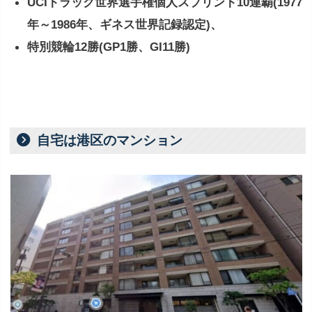
UCIトラック世界選手権個人スプリント10連覇(1977
年～1986年、ギネス世界記録認定)、
特別競輪12勝(GP1勝、GI11勝)
自宅は港区のマンション