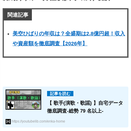
関連記事
美空ひばりの年収は？全盛期は2.8億円超！収入
や資産額を徹底調査【2026年】
【 歌手(演歌・歌謡) 】自宅データ
徹底調査-総勢 79 名以上-
https://youtubelib.com/enka-home