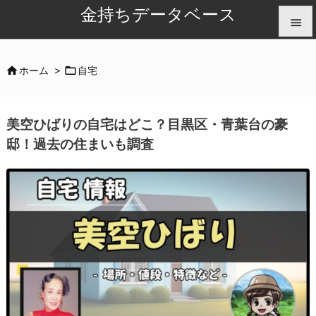
金持ちデータベース


メニュ


ホーム
>
自宅

サイド
美空ひばりの自宅はどこ？目黒区・青葉台の豪

邸！過去の住まいも調査
前へ

次へ

検索