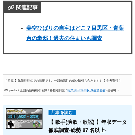
関連記事
美空ひばりの自宅はどこ？目黒区・青葉
台の豪邸！過去の住まいも調査
【 注意 】執筆時時点での情報です。一部信憑性の低い情報も含みます！
【 参考資料 】
Wikipedia / 全国高額納税者名簿 / 各種週刊誌 /
職業別 平均年収 厚生労働省
/他省略‥
【 歌手(演歌・歌謡) 】年収データ
徹底調査-総勢 87 名以上-