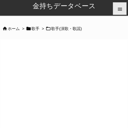
金持ちデータベース


メニュ



ホーム
>
歌手
>
歌手(演歌・歌謡)

サイド

前へ

次へ

検索