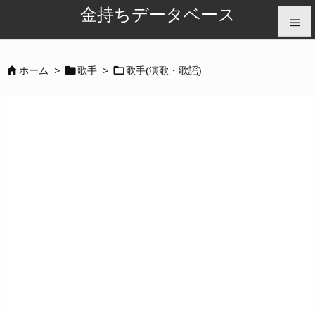
金持ちデータベース


メニュ



ホーム
>
歌手
>
歌手(演歌・歌謡)

サイド

前へ

次へ

検索