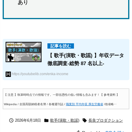
あり
【 歌手(演歌・歌謡) 】年収データ
徹底調査-総勢 87 名以上-
https://youtubelib.com/enka-income
【 注意 】執筆時時点での情報です。一部信憑性の低い情報も含みます！
【 参考資料 】
Wikipedia / 全国高額納税者名簿 / 各種週刊誌 /
職業別 平均年収 厚生労働省
/他省略‥



2026年6月18日
歌手(演歌・歌謡)
長良プロダクション