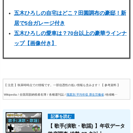
五木ひろしの自宅はどこ？田園調布の豪邸！新
居で5台ガレージ付き
五木ひろしの愛車は？70台以上の豪華ラインナ
ップ【画像付き】
【 注意 】執筆時時点での情報です。一部信憑性の低い情報も含みます！
【 参考資料 】
Wikipedia / 全国高額納税者名簿 / 各種週刊誌 /
職業別 平均年収 厚生労働省
/他省略‥
【 歌手(演歌・歌謡) 】年収データ