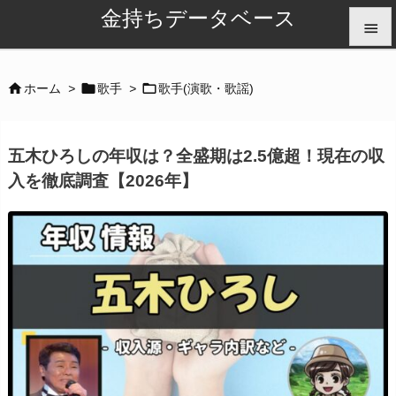
金持ちデータベース


メニュ



ホーム
>
歌手
>
歌手(演歌・歌謡)

サイド
五木ひろしの年収は？全盛期は2.5億超！現在の収

入を徹底調査【2026年】
前へ

次へ

検索