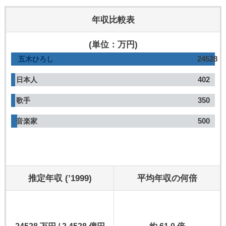
年収比較表
(単位：万円)
24528
五木ひろし
402
日本人
350
歌手
500
音楽家
推定年収 (’1999)
平均年収の何倍