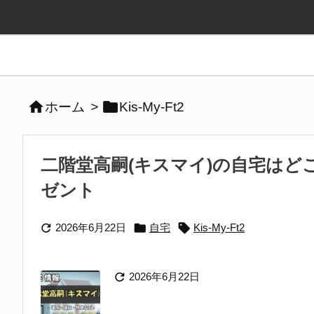


ホーム
>
Kis-My-Ft2
二階堂高嗣(キスマイ)の自宅は
ゼント



2026年6月22日
自宅
Kis-My-Ft2

2026年6月22日