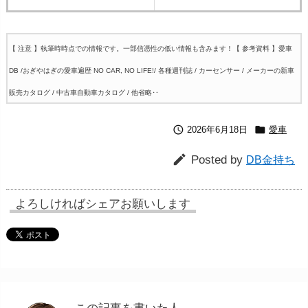
【 注意 】執筆時時点での情報です。一部信憑性の低い情報も含みます！
【 参考資料 】愛車
DB /おぎやはぎの愛車遍歴 NO CAR, NO LIFE!/ 各種週刊誌 / カーセンサー / メーカーの新車
販売カタログ / 中古車自動車カタログ / 他省略‥


2026年6月18日
愛車

Posted by
DB金持ち
よろしければシェアお願いします