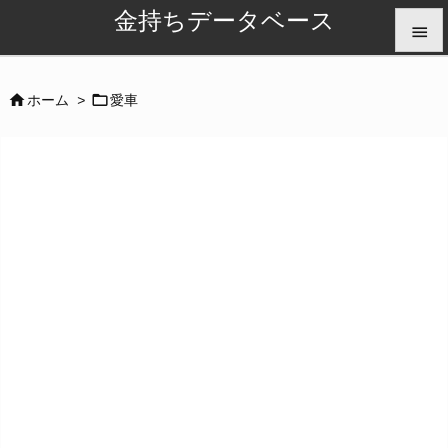
金持ちデータベース


メニュ


ホーム
>
愛車

サイド

前へ

次へ

検索