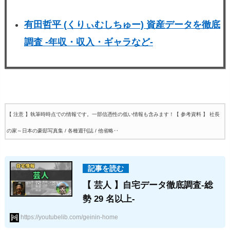
有田哲平 (くりぃむしちゅー) 資産データを徹底
調査 -年収・収入・ギャラなど-
【 注意 】執筆時時点での情報です。一部信憑性の低い情報も含みます！
【 参考資料 】 社長
の家～日本の豪邸写真集 / 各種週刊誌 / 他省略‥
【 芸人 】自宅データ徹底調査-総
勢 29 名以上-
https://youtubelib.com/geinin-home