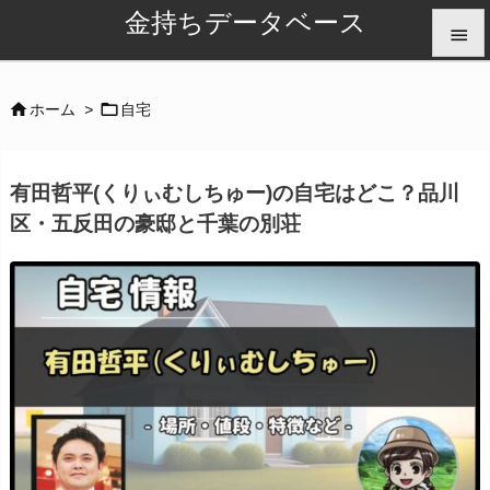
金持ちデータベース


メニュ


ホーム
>
自宅

サイド
有田哲平(くりぃむしちゅー)の自宅はどこ？品川

区・五反田の豪邸と千葉の別荘
前へ

次へ

検索