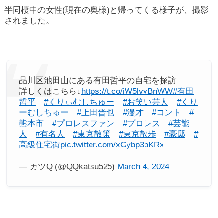
半同棲中の女性(現在の奥様)と帰ってくる様子が、撮影
されました。
品川区池田山にある有田哲平の自宅を探訪
詳しくはこちら↓
https://t.co/iW5lvvBnWW
#有田
哲平
#くりぃむしちゅー
#お笑い芸人
#くり
ーむしちゅー
#上田晋也
#漫才
#コント
#
熊本市
#プロレスファン
#プロレス
#芸能
人
#有名人
#東京散策
#東京散歩
#豪邸
#
高級住宅街
pic.twitter.com/xGybp3bKRx
— カツQ (@QQkatsu525)
March 4, 2024