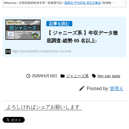
Wikipedia / 全国高額納税者名簿 / 各種週刊誌 /
職業別 平均年収 厚生労働省
/他省略‥
【 ジャニーズ系 】年収データ徹
底調査-総勢 65 名以上-
https://youtubelib.com/johnnys-income



2026年6月18日
ジャニーズ系
hey say jump

Posted by
管理人
よろしければシェアお願いします