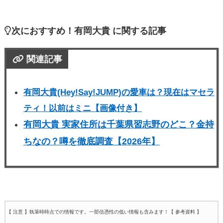
次におすすめ！有岡大貴 に関する記事
関連記事
有岡大貴(Hey!Say!JUMP)の愛車は？現在はマセラ
ティ！以前はミニ【画像付き】
有岡大貴 実家住所は千葉県習志野のどこ？金持
ちなの？噂を徹底調査【2026年】
【 注意 】執筆時時点での情報です。一部信憑性の低い情報も含みます！
【 参考資料 】