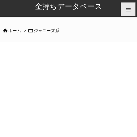
金持ちデータベース


メニュ


ホーム
>
ジャニーズ系

サイド

前へ

次へ

検索