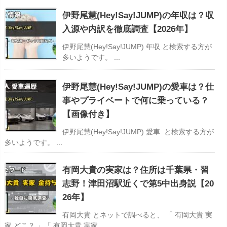
伊野尾慧(Hey!Say!JUMP)の年収は？収
入源や内訳を徹底調査【2026年】
伊野尾慧(Hey!Say!JUMP) 年収 と検索する方が
多いようです。 ...
伊野尾慧(Hey!Say!JUMP)の愛車は？仕
事やプライベートで何に乗っている？
【画像付き】
伊野尾慧(Hey!Say!JUMP) 愛車 と検索する方が
多いようです。 ...
有岡大貴の実家は？住所は千葉県・習
志野！津田沼駅近くで第5中出身説【20
26年】
有岡大貴 とネットで調べると、 「 有岡大貴 実
家 どこ？ 」「 有岡大貴 実家 ...