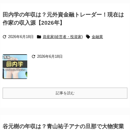
田内学の年収は？元外資金融トレーダー！現在は
作家の収入源【2026年】



2026年6月18日
資産家(経営者・投資家)
金融業

2026年6月18日
記事を読む
谷元樹の年収は？青山祐子アナの旦那で大物実業