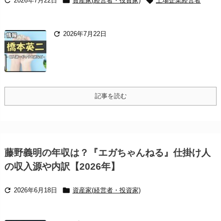



2026年7月22日
資産家(経営者・投資家)
上場企業経営者

2026年7月22日
記事を読む
藤野義明の年収は？『エガちゃんねる』仕掛け人
の収入源や内訳【2026年】


2026年6月18日
資産家(経営者・投資家)