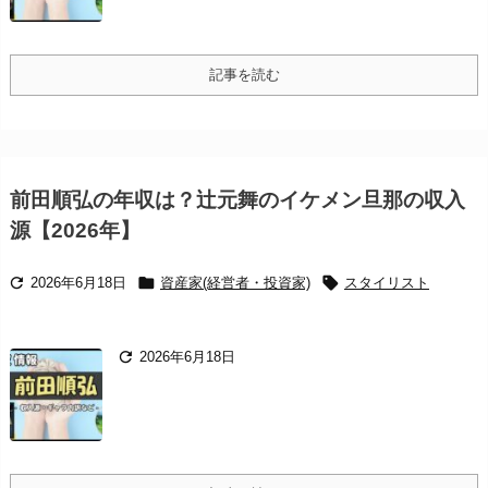
記事を読む
前田順弘の年収は？辻元舞のイケメン旦那の収入
源【2026年】



2026年6月18日
資産家(経営者・投資家)
スタイリスト

2026年6月18日