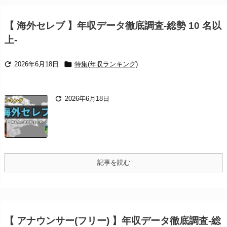
【 海外セレブ 】年収データ徹底調査-総勢 10 名以
上-


2026年6月18日
特集(年収ランキング)

2026年6月18日
記事を読む
【 アナウンサー(フリー) 】年収データ徹底調査-総