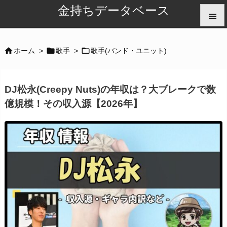
金持ちデータベース


メニュ



ホーム
>
歌手
>
歌手(バンド・ユニット)

サイド
DJ松永(Creepy Nuts)の年収は？大ブレークで数

億規模！その収入源【2026年】
前へ

次へ

検索