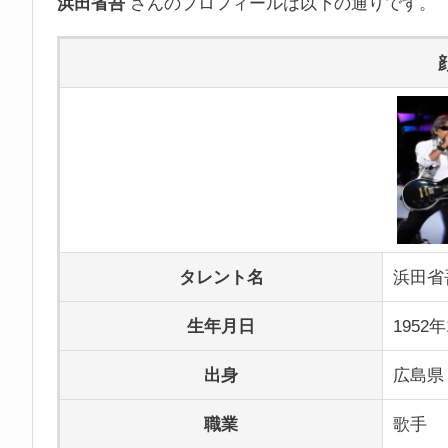
浜田省吾
さんのプロフィールは以下の通りです。
タレント名
浜田省
生年月日
1952
出身
広島県
職業
歌手