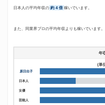
日本人の平均年収の
約 4 倍
稼いでいます。
また、同業界プロの平均年収よりも稼いでいます。
年
(単
原日出子
日本人
女優
芸能人