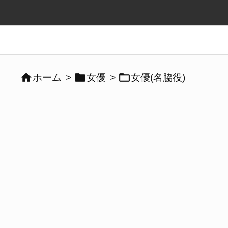



ホーム
>
女優
>
女優(名脇役)