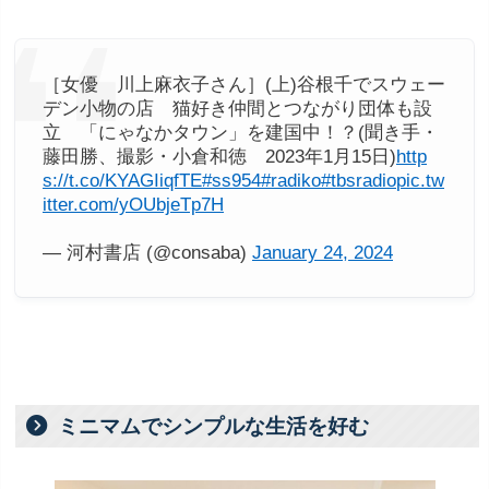
［女優 川上麻衣子さん］(上)谷根千でスウェー
デン小物の店 猫好き仲間とつながり団体も設
立 「にゃなかタウン」を建国中！？(聞き手・
藤田勝、撮影・小倉和徳 2023年1月15日)
http
s://t.co/KYAGIiqfTE
#ss954
#radiko
#tbsradio
pic.tw
itter.com/yOUbjeTp7H
— 河村書店 (@consaba)
January 24, 2024
ミニマムでシンプルな生活を好む