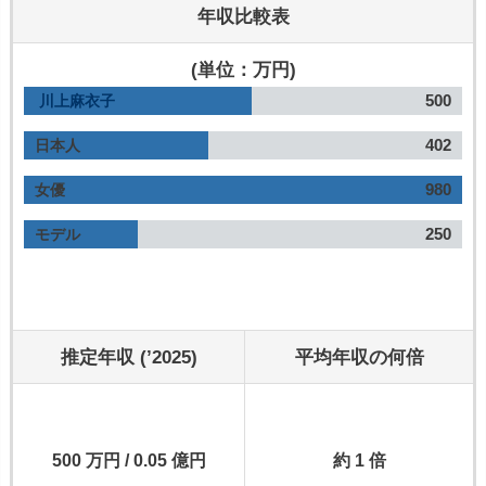
年収比較表
(単位：万円)
500
川上麻衣子
402
日本人
980
女優
250
モデル
推定年収 (’2025)
平均年収の何倍
500 万円 / 0.05 億円
約 1 倍