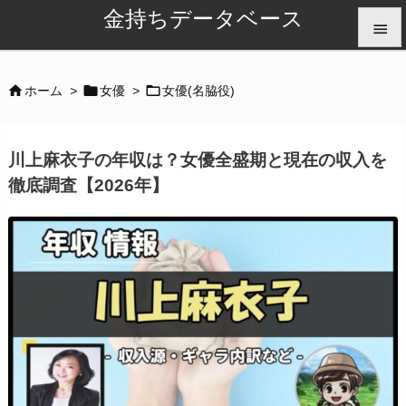
金持ちデータベース


メニュ



ホーム
>
女優
>
女優(名脇役)

サイド
川上麻衣子の年収は？女優全盛期と現在の収入を

徹底調査【2026年】
前へ

次へ

検索