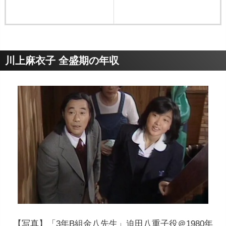
川上麻衣子 全盛期の年収
【写真】「3年B組金八先生」迫田八重子役＠1980年