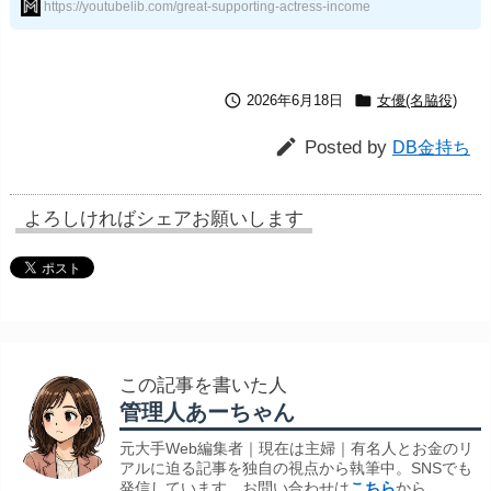
https://youtubelib.com/great-supporting-actress-income


2026年6月18日
女優(名脇役)

Posted by
DB金持ち
よろしければシェアお願いします
この記事を書いた人
管理人あーちゃん
元大手Web編集者｜現在は主婦｜有名人とお金のリ
アルに迫る記事を独自の視点から執筆中。SNSでも
発信しています。お問い合わせは
こちら
から