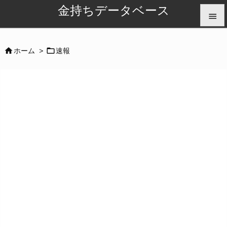
金持ちデータベース


メニュ


ホーム
>
速報

サイド

前へ

次へ

検索