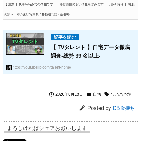
【 注意 】執筆時時点での情報です。一部信憑性の低い情報も含みます！
【 参考資料 】 社長
の家～日本の豪邸写真集 / 各種週刊誌 / 他省略‥
【 TVタレント 】自宅データ徹底
調査-総勢 39 名以上-
https://youtubelib.com/talent-home



2026年6月18日
自宅
ワハハ本舗

Posted by
DB金持ち
よろしければシェアお願いします