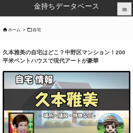
金持ちデータベース


メニュ


ホーム
>
自宅

サイド
久本雅美の自宅はどこ？中野区マンション！200

平米ペントハウスで現代アートが豪華
前へ

次へ

検索