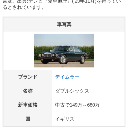
言及。出典:テレビ『愛車遍歴』(’20年11月)を持ってい
るとされています。
車写真
ブランド
デイムラー
名称
ダブルシックス
新車価格
中古で149万～680万
国
イギリス