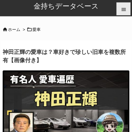
金持ちデータベース


メニュ


ホーム
>
愛車

サイド
神田正輝の愛車は？車好きで珍しい旧車を複数所

有【画像付き】
前へ

次へ

検索