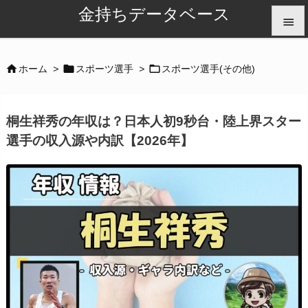
金持ちデータベース


メニュ



ホーム
>
スポーツ選手
>
スポーツ選手(その他)

サイド
桐生祥秀の年収は？日本人初9秒台・陸上界スター

選手の収入源や内訳【2026年】
前へ

次へ

検索