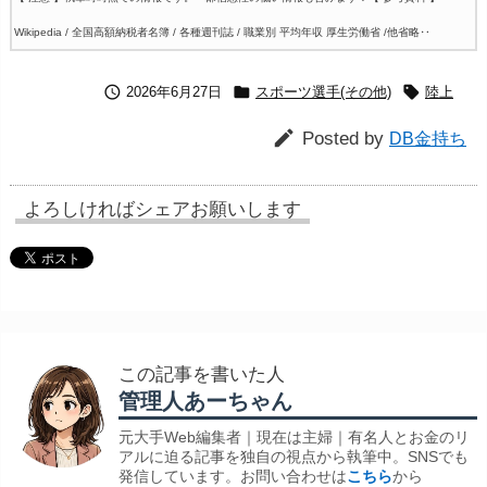
Wikipedia / 全国高額納税者名簿 / 各種週刊誌 / 職業別 平均年収 厚生労働省 /他省略‥



2026年6月27日
スポーツ選手(その他)
陸上

Posted by
DB金持ち
よろしければシェアお願いします
この記事を書いた人
管理人あーちゃん
元大手Web編集者｜現在は主婦｜有名人とお金のリ
アルに迫る記事を独自の視点から執筆中。SNSでも
発信しています。お問い合わせは
こちら
から