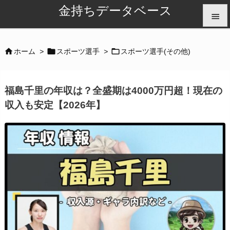
金持ちデータベース


メニュ



ホーム
>
スポーツ選手
>
スポーツ選手(その他)

サイド
福島千里の年収は？全盛期は4000万円超！現在の

収入も安定【2026年】
前へ

次へ

検索