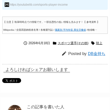
https://youtubelib.com/sports-player-income
【 注意 】執筆時時点での情報です。一部信憑性の低い情報も含みます！
【 参考資料 】
Wikipedia / 全国高額納税者名簿 / 各種週刊誌 /
職業別 平均年収 厚生労働省
/他省略‥



2026年6月18日
スポーツ選手(その他)
陸上

Posted by
DB金持ち
よろしければシェアお願いします
この記事を書いた人