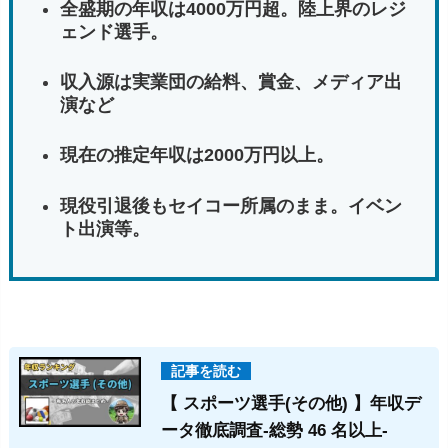
全盛期の年収は4000万円超。陸上界のレジ
ェンド選手。
収入源は実業団の給料、賞金、メディア出
演など
現在の推定年収は2000万円以上。
現役引退後もセイコー所属のまま。イベン
ト出演等。
【 スポーツ選手(その他) 】年収デ
ータ徹底調査-総勢 46 名以上-