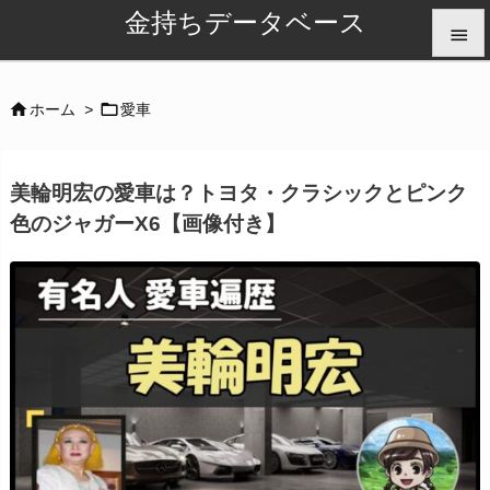
金持ちデータベース


メニュ


ホーム
>
愛車

サイド
美輪明宏の愛車は？トヨタ・クラシックとピンク

色のジャガーX6【画像付き】
前へ

次へ

検索