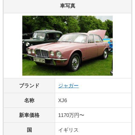
車写真
ブランド
ジャガー
名称
XJ6
新車価格
1170万円〜
国
イギリス