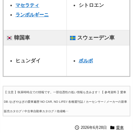
シトロエン
マセラティ
ランボルギーニ
韓国車
スウェーデン車
ヒュンダイ
ボルボ
【 注意 】執筆時時点での情報です。一部信憑性の低い情報も含みます！
【 参考資料 】愛車
DB /おぎやはぎの愛車遍歴 NO CAR, NO LIFE!/ 各種週刊誌 / カーセンサー / メーカーの新車
販売カタログ / 中古車自動車カタログ / 他省略‥


2026年6月28日
愛車