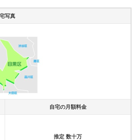
宅写真
自宅の月額料金
推定 数十万